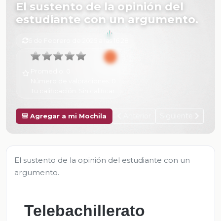
El sustento de la opinión del
estudiante con un argumento.
6 de Febrero de 2025 a las 16:28
Promedio:
0
Número de valoraciones:
0
Tu calificación:
Sin calificar
Anterior
Siguiente
🎒 Agregar a mi Mochila
El sustento de la opinión del estudiante con un
argumento.
Telebachillerato