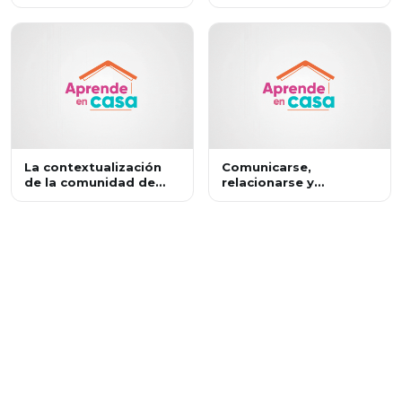
escritura: La
con un argumento.
producción de textos
argumentativos
La contextualización
Comunicarse,
de la comunidad de
relacionarse y
aprendizaje a partir de
colaborar con los
los intereses y
demás.
experiencias
académicas de los
estudiantes.