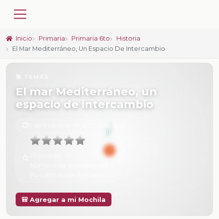
Inicio
Primaria
Primaria 6to
Historia
El Mar Mediterráneo, Un Espacio De Intercambio
📚 TEMAS
El mar Mediterráneo, un
espacio de intercambio
6 de Febrero de 2025 a las 15:53
Promedio:
0
Número de valoraciones:
0
Tu calificación:
Sin calificar
🎒 Agregar a mi Mochila