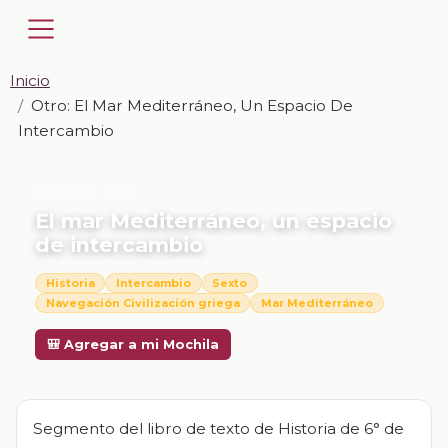
Inicio
Otro: El Mar Mediterráneo, Un Espacio De
Intercambio
📎 OTRO · UKN
El mar Mediterráneo, un espacio
de intercambio
Historia
Intercambio
Sexto
Navegación Civilización griega
Mar Mediterráneo
Descargar
🎒 Agregar a mi Mochila
Segmento del libro de texto de Historia de 6° de