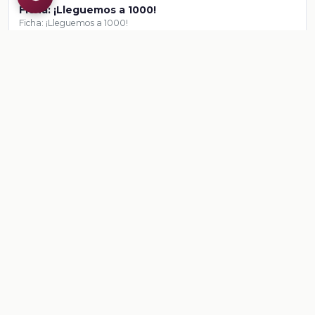
Ficha: ¡Lleguemos a 1000!
Ficha: ¡Lleguemos a 1000!
Ver contenido
CONTENIDO
Ficha: Por todos lados
Ficha: Por todos lados
Ver contenido