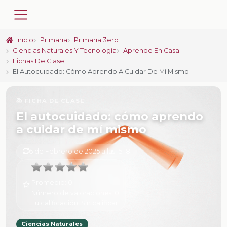
Inicio
Primaria
Primaria 3ero
Ciencias Naturales Y Tecnología
Aprende En Casa
Fichas De Clase
El Autocuidado: Cómo Aprendo A Cuidar De Mí Mismo
📚 FICHA DE CLASE
El autocuidado: cómo aprendo
a cuidar de mí mismo
6 de Febrero de 2025 a las 15:18
Promedio:
0
Número de valoraciones:
0
Tu calificación:
Sin calificar
Ciencias Naturales