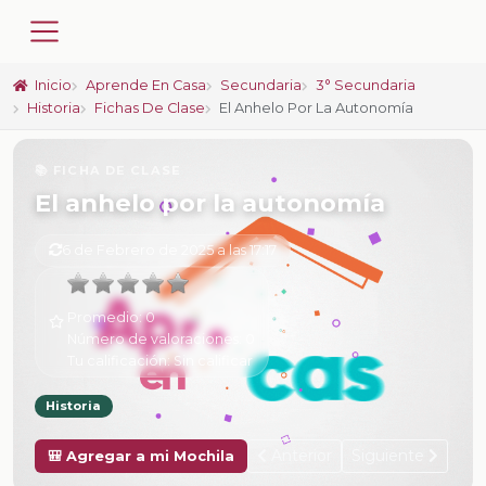
Inicio
Aprende En Casa
Secundaria
3° Secundaria
Historia
Fichas De Clase
El Anhelo Por La Autonomía
📚 FICHA DE CLASE
El anhelo por la autonomía
6 de Febrero de 2025 a las 17:17
Promedio:
0
Número de valoraciones:
0
Tu calificación:
Sin calificar
Historia
Anterior
Siguiente
🎒 Agregar a mi Mochila