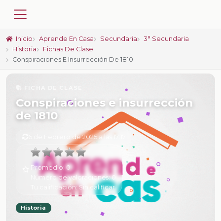
Inicio
Aprende En Casa
Secundaria
3° Secundaria
Historia
Fichas De Clase
Conspiraciones E Insurrección De 1810
📚 FICHA DE CLASE
Conspiraciones e insurrección
de 1810
6 de Febrero de 2025 a las 17:17
Promedio:
0
Número de valoraciones:
0
Tu calificación:
Sin calificar
Historia