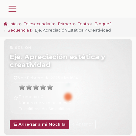
Inicio
Telesecundaria
Primero
Teatro
Bloque 1
Secuencia 1
Eje. Apreciación Estética Y Creatividad
📚 SESIÓN
Eje. Apreciación estética y
creatividad
6 de Febrero de 2025 a las 16:14
Promedio:
0
Número de valoraciones:
0
Tu calificación:
Sin calificar
Anterior
🎒 Agregar a mi Mochila