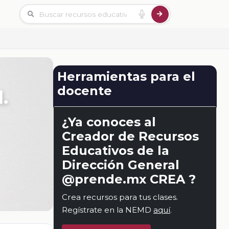
Herramientas para el
docente
.
¿Ya conoces al
Creador de Recursos
Educativos de la
Dirección General
@prende.mx CREA ?
Crea recursos para tus clases.
Regístrate en la NEMD
aquí
.