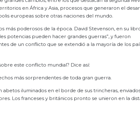
de grandes cambios, entre los que destacan la segunda Re
territorios en África y Asia, procesos que generaron el desar
olis europeas sobre otras naciones del mundo.
os más poderosos de la época. David Stevenson, en su libro
ndes potencias pueden hacer grandes guerras”, y fueron
es de un conflicto que se extendió a la mayoría de los paí
sobre este conflicto mundial? Dice así:
 hechos más sorprendentes de toda gran guerra.
abetos iluminados en el borde de sus trincheras, enviados
cores. Los franceses y británicos pronto se unieron en la dist