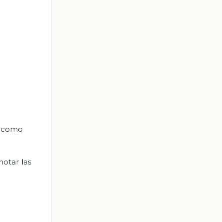
o como
notar las