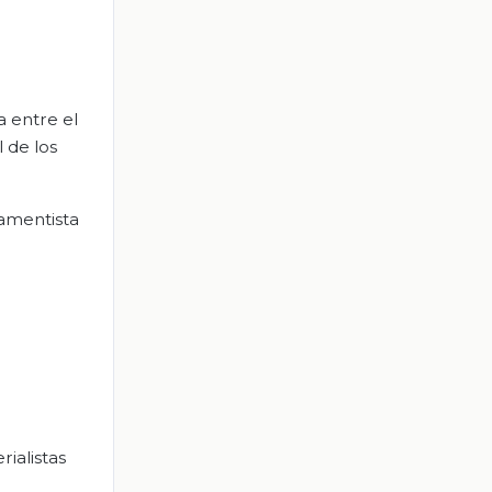
a entre el
 de los
mamentista
ialistas