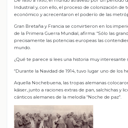
De 1850 a 1950, el mundo atravesó por un periodo 
Industrial y, con ello, el proceso de colonización de 
económico y acrecentaron el poderío de las metróp
Gran Bretaña y Francia se convirtieron en los imperi
de la Primera Guerra Mundial, afirma: “Sólo las gra
precisamente las potencias europeas las contendient
mundo.
¿Qué te parece si lees una historia muy interesante 
“Durante la Navidad de 1914, tuvo lugar uno de los
Aquella Nochebuena, las tropas alemanas colocaron 
káiser, junto a raciones extras de pan, salchichas y li
cánticos alemanes de la melodía “Noche de paz”.