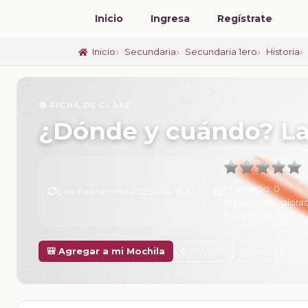
Inicio
Ingresa
Regístrate
Inicio
Secundaria
Secundaria 1ero
Historia
📚 FICHA DE CLASE
¿Dónde y cuándo? La
Promedio:
0
6 de Febrero de 2025 a las 16:37
Número de valorac
Tu calificación:
Sin 
Anterior
Siguiente
🎒 Agregar a mi Mochila