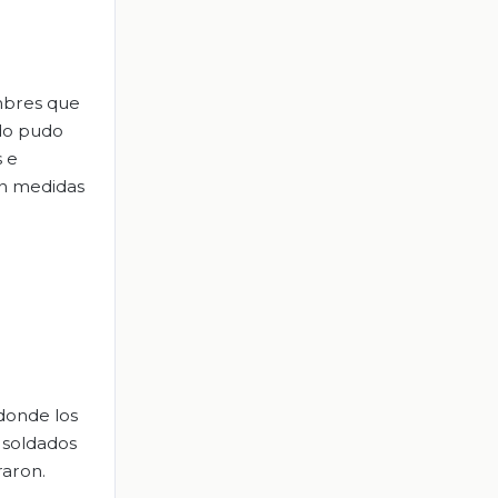
mbres que
ndo pudo
s e
on medidas
 donde los
a soldados
raron.