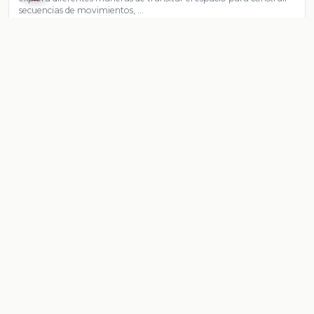
secuencias de movimientos, …
Ver contenido
CONTENIDO
Diseño mis trayectorias
Diseño mis trayectorias
Ver contenido