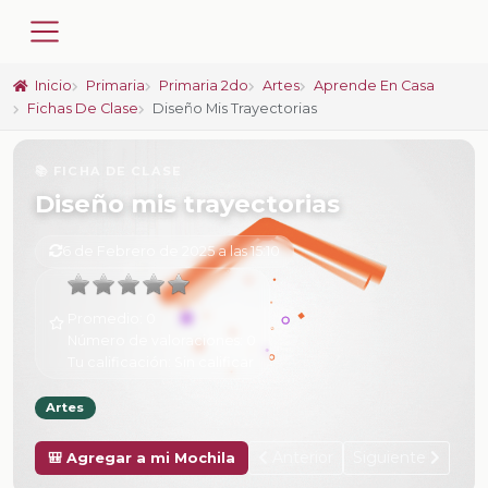
Inicio
Primaria
Primaria 2do
Artes
Aprende En Casa
Fichas De Clase
Diseño Mis Trayectorias
📚 FICHA DE CLASE
Diseño mis trayectorias
6 de Febrero de 2025 a las 15:10
Promedio:
0
Número de valoraciones:
0
Tu calificación:
Sin calificar
Artes
Anterior
Siguiente
🎒 Agregar a mi Mochila