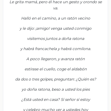
Le
grita mamá, pero él hace un gesto y orondo se
va.
Halló en el camino, a un ratón vecino
y
le dijo:
¡amigo!
venga usted conmigo
v
isitemos juntos a doña ratona
y
habrá francachela y habrá comilona.
A poco llegaron, y avanza ratón
estirase
el cuello, coge el aldabón
d
a dos o tre
s golpes, preguntan: ¿Quién es?
y
o doña ratona, beso a usted los pies
¿Está usted en casa?
Sí señor sí estoy
y c
elebro mucho ver a ustedes hoy