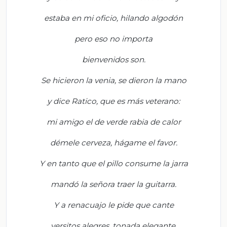
estaba en mi oficio, hilan
do algodón
pero eso no importa
bienvenidos son.
Se hicie
ron la venia, se dieron la mano
y
dice Ratico, que es más veterano:
m
i amigo el de verde rabia
de calor
d
émele cerveza, hágame el favor.
Y en tanto que el pillo consume la jarra
m
andó la señora traer la guitarra
.
Y a renacuajo le pide que cante
v
ersitos alegres, tonada elegante.