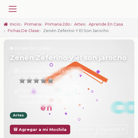
Inicio
Primaria
Primaria 2do
Artes
Aprende En Casa
Fichas De Clase
Zenén Zeferino Y El Son Jarocho
📚 FICHA DE CLASE
Zenén Zeferino y el son jarocho
6 de Febrero de 2025 a las 15:10
Promedio:
0
Número de valoraciones:
0
Tu calificación:
Sin calificar
Artes
Anterior
Siguiente
🎒 Agregar a mi Mochila