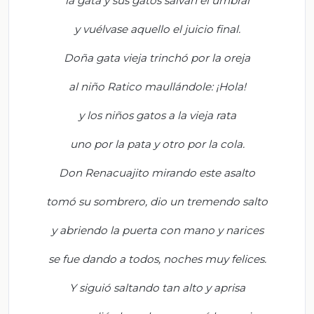
l
a gata y sus gatos salvan el umbral
y
vuélvase
aquello el juicio final
.
Doña gata vieja trinchó por la oreja
a
l niño Ratico maullándole: ¡Hola!
y
los niños gatos a la vieja rata
u
no por la pata y otro por la cola
.
Don
Renacuajito
mirando este asalto
t
omó su sombrero, dio un tremendo salto
y
abrien
do la puerta con mano y narices
s
e fue dando a todos
,
noches muy felices
.
Y si
guió saltando tan alto y aprisa