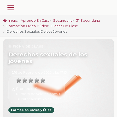
Inicio
Aprende En Casa
Secundaria
3° Secundaria
Formación Cívica Y Ética
Fichas De Clase
Derechos Sexuales De Los Jóvenes
📚 FICHA DE CLASE
Derechos sexuales de los
jóvenes
6 de Febrero de 2025 a las 17:15
Promedio:
0
Número de valoraciones:
0
Tu calificación:
Sin calificar
Formación Cívica y Ética