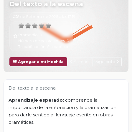
Del texto a la escena
6 de Febrero de 2025 a las 17:19
Promedio:
0
Número de valoraciones:
0
Tu calificación:
Sin calificar
Anterior
Siguiente
🎒 Agregar a mi Mochila
Del texto a la escena
Aprendizaje esperado:
comprende la
importancia de la entonación y la dramatización
para darle sentido al lenguaje escrito en obras
dramáticas.