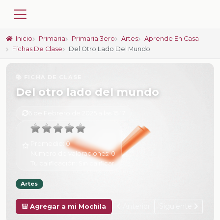
Inicio
Primaria
Primaria 3ero
Artes
Aprende En Casa
Fichas De Clase
Del Otro Lado Del Mundo
📚 FICHA DE CLASE
Del otro lado del mundo
6 de Febrero de 2025 a las 15:17
Promedio:
0
Número de valoraciones:
0
Tu calificación:
Sin calificar
Artes
Anterior
Siguiente
🎒 Agregar a mi Mochila