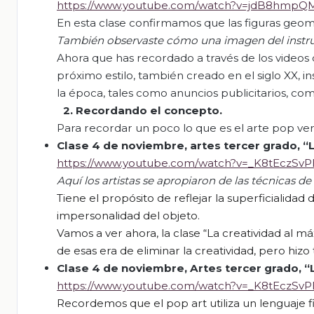
https://www.youtube.com/watch?v=jdB8hmpQ
En esta clase confirmamos que las figuras geom
También observaste
cómo una imagen del instru
Ahora que has recordado a través de los videos 
próximo estilo, también creado en el siglo XX, in
la época, tales como anuncios publicitarios, com
2.
Recordando el concepto
.
Para recordar un poco lo que es el arte pop vere
Clase 4 de noviembre, artes tercer grado, “
https://www.youtube.com/watch?v=_K8tEczSvP
A
quí los artistas se apropiaron de las técnicas de
Tiene el propósito de reflejar la superficialidad 
impersonalidad del objeto.
Vamos a ver ahora, la clase “La creatividad al 
de esas era de eliminar la
creatividad,
pero hizo 
Clase 4 de noviembre, A
rtes tercer grado,
“
https://www.youtube.com/watch?v=_K8tEczSvP
Recordemos que el pop art utiliza un lenguaje fi