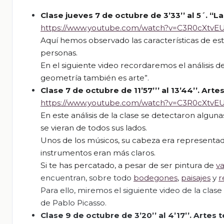
Clase jueves 7 de octubre de 3’33’’ al 5´
.
“La
https://www.youtube.com/watch?v=C3R0cXtvEU
Aquí hemos observado las características de es
personas.
En el siguiente video recordaremos el análisis de
geometría también es arte”.
Clase 7 de octubre de 11’57’’’ al 13’44’’
. A
rte
https://www.youtube.com/watch?v=C3R0cXtvEU
En
este
análisis de la clase se detectaron algun
se vieran de todos sus lados.
Unos de los músicos, su cabeza era representada
instrumentos eran más claros.
Si
t
e ha
s
percatado, a pesar de ser pintura de
va
encuentran, sobre todo
bodegones
,
paisajes
y
r
Para ello, miremos el siguiente video de la clase
de Pablo Picasso.
Clase 9 de octubre de 3’20’’ al 4’17’’
. Artes 