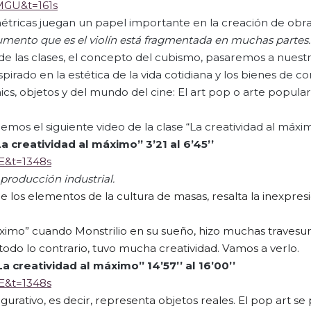
MGU&t=161s
étricas juegan un papel importante en la creación de obras
mento que es el violín está fragmentada en muchas partes.
de las clases, el concepto del cubismo, pasaremos a nuest
spirado en la estética de la vida cotidiana y los bienes de 
ics, objetos y del mundo del cine: El art pop o arte popular
mos el siguiente video de la clase “La creatividad al máxi
La creatividad al máximo”
3’21 al 6’45’’
E&t=1348s
 producción industrial.
de los elementos de la cultura de masas, resalta la inexpresi
máximo” cuando
Monstrilio
en su sueño, hizo muchas travesur
todo lo contrario, tuvo mucha creatividad. Vamos a verlo.
L
a creativida
d al máximo” 14’57’’ al 16’00’’
E&t=1348s
gurativo, es decir, representa objetos reales. El pop art s