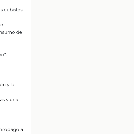
 cubistas.
ro
consumo de
.
mo”.
ón y la
as y una
e propagó a