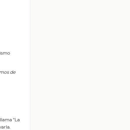
mismo
amos de
 llama “La
arla.