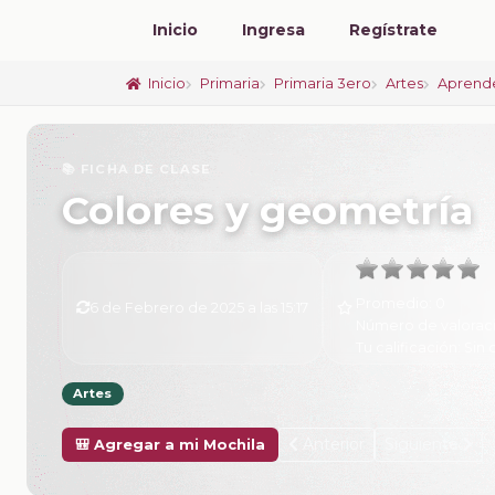
Inicio
Ingresa
Regístrate
Inicio
Primaria
Primaria 3ero
Artes
Aprende
📚 FICHA DE CLASE
Colores y geometría
Promedio:
0
6 de Febrero de 2025 a las 15:17
Número de valorac
Tu calificación:
Sin 
Artes
Anterior
Siguiente
🎒 Agregar a mi Mochila