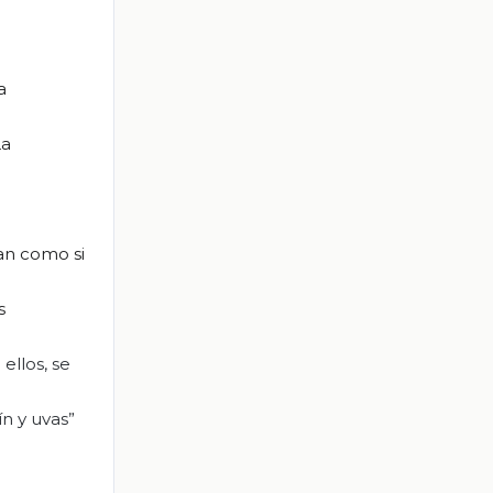
a
La
ran como si
s
ellos, se
ín y uvas”