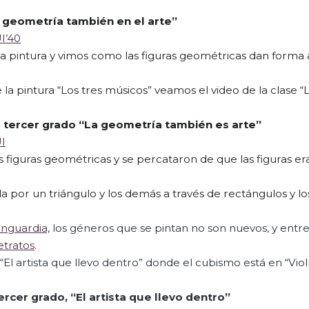
 geometría también
en el
arte”
I’40
ta pintura y vimos como las figuras geométricas dan forma 
 la pintura “Los tres músicos” veamos el video de la clase “
s tercer grado “La geometría también es arte”
I
as figuras geométricas y se percataron de que las figuras e
 por un triángulo y los demás a través de rectángulos y lo
nguardia,
los géneros que se pintan no son nuevos, y entre 
etratos
.
 “El artista que llevo dentro” donde el cubismo está en “Viol
tercer grado, “El artista
que llevo dentro”