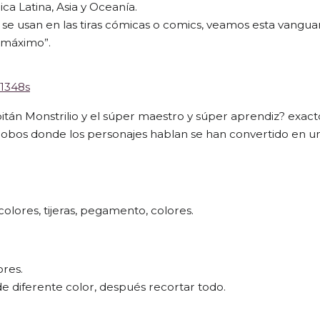
a Latina, Asia y Oceanía.
se usan en las tiras cómicas o comics, veamos esta vangua
l máximo”.
1348s
pitán
Monstrilio
y el
s
úper maestro y súper aprendiz
? exacto
globos donde
los personajes hablan se han convertido en u
colores, tijeras, pegamento, colores.
ores
.
de diferente color, después recortar todo.