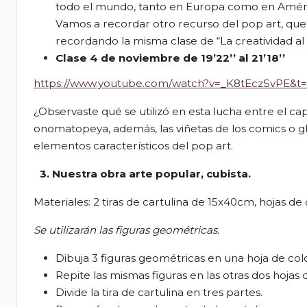
todo el mundo, tanto en Europa como en Améric
Vamos a recordar otro recurso del pop art, que 
recordando la misma clase de “La creatividad a
Clase 4 de noviembre de 19’22’’ al 21’18’’
https://www.youtube.com/watch?v=_K8tEczSvPE&t=
¿Observa
ste
qué se utilizó en esta lucha entre el ca
onomatopeya, a
demás, las viñet
as de los comics o 
elementos característicos del pop art.
3.
Nuestra obra
arte popular, cubista
.
Materiales:
2 tiras de cartulina de 15x40cm, hojas de 
Se utilizará
n
las
figuras geométricas.
Dibuja
3 figuras geométricas en una hoja de col
Rep
ite
las mismas figuras en las otras dos hojas 
Divid
e
la tira de cartulina en tres partes.