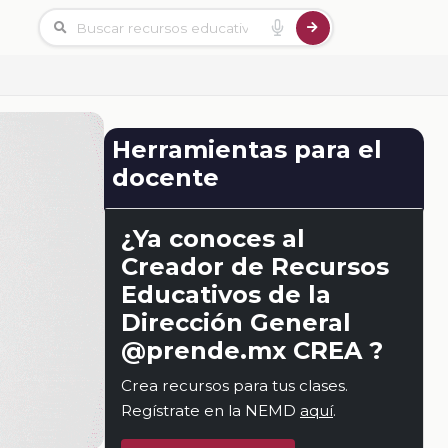
Herramientas para el
docente
¿Ya conoces al
Creador de Recursos
Educativos de la
Dirección General
@prende.mx CREA ?
Crea recursos para tus clases.
Regístrate en la NEMD
aquí
.