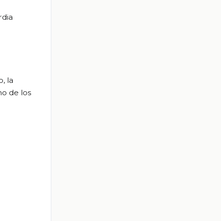
rdia
, la
no de los