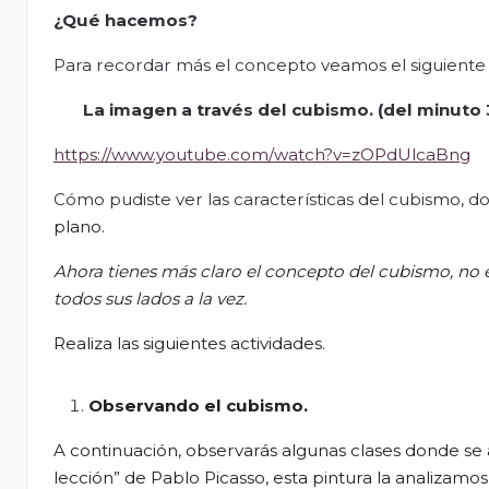
¿Qué hacemos?
Para recordar más el concepto veamos el siguiente v
La imagen a través del cubismo
.
(del minuto 
https://www.youtube.com/watch?v=zOPdUlcaBng
Cómo pudiste ver las características del cubismo, 
plano.
Ahora t
ienes
más claro el concepto del cubismo, no e
todos su
s
lados a la vez.
Realiza las siguientes a
ctividad
es.
Observando el cubismo
.
A continuación
,
observar
ás
algunas clases donde se a
lección” de Pablo Picasso, esta pintura la analizamos