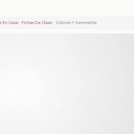
 En Casa
Fichas De Clase
Colores Y Geometría
iones:
0
calificar