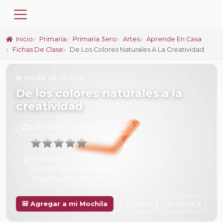
Inicio
Primaria
Primaria 3ero
Artes
Aprende En Casa
Fichas De Clase
De Los Colores Naturales A La Creatividad
📚 FICHA DE CLASE
De los colores naturales a la
creatividad
6 de Febrero de 2025 a las 15:17
Promedio:
0
Número de valoraciones:
0
Tu calificación:
Sin calificar
Anterior
Siguiente
🎒 Agregar a mi Mochila