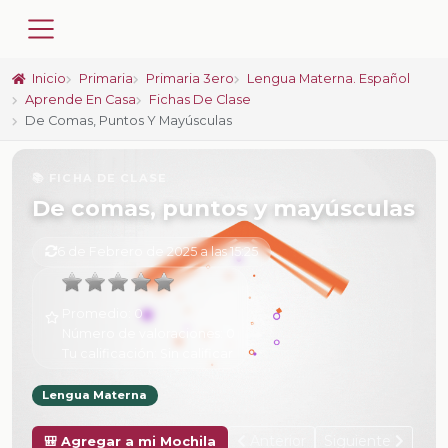
Inicio
Primaria
Primaria 3ero
Lengua Materna. Español
Aprende En Casa
Fichas De Clase
De Comas, Puntos Y Mayúsculas
📚 FICHA DE CLASE
De comas, puntos y mayúsculas
6 de Febrero de 2025 a las 15:25
Promedio:
0
Número de valoraciones:
0
Tu calificación:
Sin calificar
Lengua Materna
Anterior
Siguiente
🎒 Agregar a mi Mochila