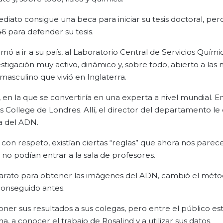
ediato consigue una beca para iniciar su tesis doctoral, pe
 para defender su tesis.
imó a ir a su país, al Laboratorio Central de Servicios Quími
stigación muy activo, dinámico y, sobre todo, abierto a las 
asculino que vivió en Inglaterra.
, en la que se convertiría en una experta a nivel mundial. E
’s College de Londres. Allí, el director del departamento l
ra del ADN.
 con respeto, existían ciertas “reglas” que ahora nos parec
no podían entrar a la sala de profesores.
parato para obtener las imágenes del ADN, cambió el méto
conseguido antes.
ner sus resultados a sus colegas, pero entre el público e
, a conocer el trabajo de Rosalind y a utilizar sus datos.