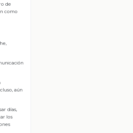
ro de
ión como
he,
omunicación
a
cluso, aún
ar días,
ar los
iones