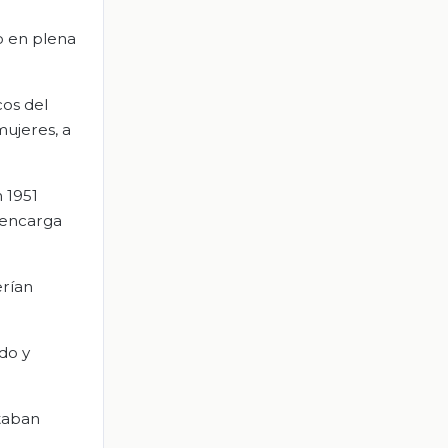
ro en plena
cos del
mujeres, a
n 1951
e encarga
erían
do y
staban