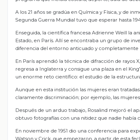
A los 21 años se gradúa en Química y Física, y de inm
Segunda Guerra Mundial tuvo que esperar hasta 1946
Enseguida, la científica francesa Adrienne Weill la an
Estado, en París. Allí se encontraba un grupo de inve
diferencia del entorno anticuado y completamente m
En París aprendió la técnica de difracción de rayos X
regresa a Inglaterra y consigue una plaza en el King
un enorme reto científico: el estudio de la estructu
Aunque en esta institución las mujeres eran tratadas
claramente discriminación; por ejemplo, las mujeres 
Después de un arduo trabajo, Rosalind mejoró el a
obtuvo fotografías con una nitidez que nadie había 
En noviembre de 1951 dio una conferencia para expo
Watson y Crick, que empezaron, a partir de esta fecha