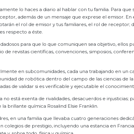
nte lo haces a diario al hablar con tu familia. Para que s
eceptor, además de un mensaje que exprese el emisor. En e
ptarán el rol de emisor y tus familiares, el rol de receptor;
es respecto a éste.
uidadosos para que lo que comuniquen sea objetivo, ellos 
de revistas científicas, convenciones, simposios, conferen
rmalmente en subcomunidades, cada una trabajando en un 
omunidad de robótica dentro del campo de las ciencias de la
s de validar si es verificable y ejecutable el conocimient
no está exenta de rivalidades, desacuerdos e injusticias; p
la brillante química Rosalind Elsie Franklin.
ndres, en una familia que llevaba cuatro generaciones dedi
 en colegios de prestigio, incluyendo una estancia en Franci
 y, sobre todo, física y química.