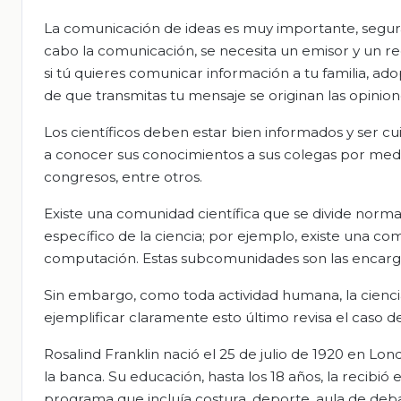
La comunicación de ideas es muy importante, segurame
cabo la comunicación, se necesita un emisor y un r
si tú quieres comunicar información a tu familia, ado
de que transmitas tu mensaje se originan las opinion
Los científicos deben estar bien informados y ser c
a conocer sus conocimientos a sus colegas por medio 
congresos, entre otros.
Existe una comunidad científica que se divide no
específico de la ciencia; por ejemplo, existe una c
computación. Estas subcomunidades son las encargada
Sin embargo, como toda actividad humana, la ciencia 
ejemplificar claramente esto último revisa el caso de 
Rosalind Franklin nació el 25 de julio de 1920 en Lo
la banca. Su educación, hasta los 18 años, la recibió
programa que incluía costura, deporte, aula de debate