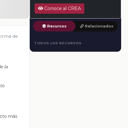
Conoce al CREA
Recursos
Relacionados
forma de
TODOS LOS RECURSOS
e la
nto
pecto más