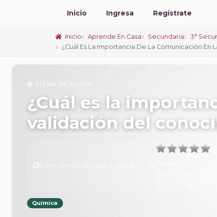
Inicio
Ingresa
Regístrate
Inicio
Aprende En Casa
Secundaria
3° Secu
¿Cuál Es La Importancia De La Comunicación En L
📚 FICHA DE CLASE
¿Cuál es la importan
validación del conoci
Promedio:
0
6 de Febrero de 2025 a las 17:12
Número de valorac
Tu calificación:
Sin 
Química