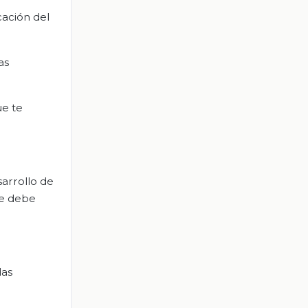
cación del
as
ue te
sarrollo de
ue debe
das