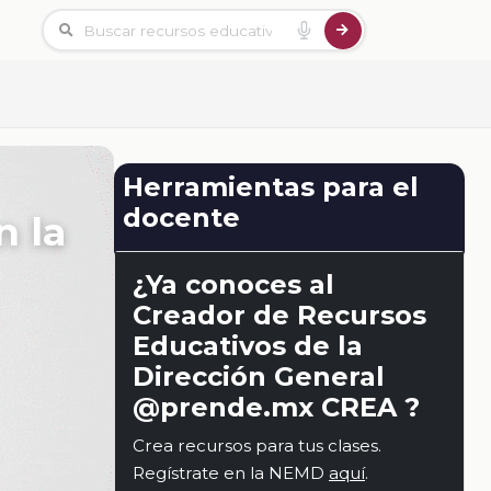
Herramientas para el
docente
n la
¿Ya conoces al
Creador de Recursos
Educativos de la
Dirección General
@prende.mx CREA ?
Crea recursos para tus clases.
Regístrate en la NEMD
aquí
.