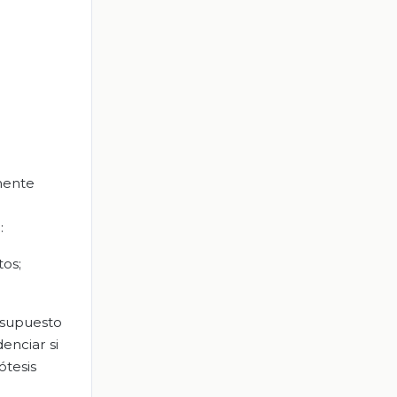
mente
:
tos;
 supuesto
enciar si
ótesis