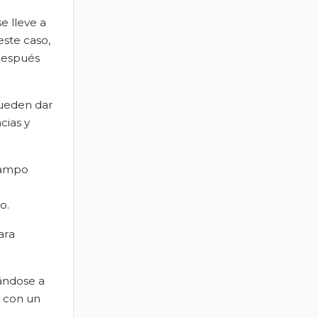
e lleve a
ste caso,
 después
pueden dar
cias y
campo
o.
ara
cándose a
a con un