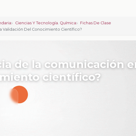
ndaria
Ciencias Y Tecnología. Química
Fichas De Clase
a Validación Del Conocimiento Científico?
cia de la comunicación e
miento científico?
iones:
0
calificar