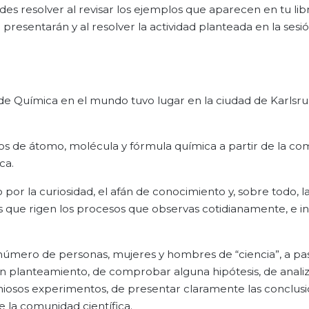
es resolver al revisar los ejemplos que aparecen en tu lib
e presentarán y al resolver la actividad planteada en la ses
de Química en el mundo tuvo lugar en la ciudad de Karlsru
cos de átomo, molécula y fórmula química a partir de la c
ca.
 por la curiosidad, el afán de conocimiento y, sobre todo, l
 que rigen los procesos que observas cotidianamente, e in
an número de personas, mujeres y hombres de “ciencia”, a pas
ún planteamiento, de comprobar alguna hipótesis, de analiz
niosos experimentos, de presentar claramente las conclus
e la comunidad científica.