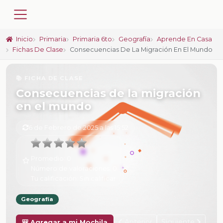
Inicio
Primaria
Primaria 6to
Geografía
Aprende En Casa
Fichas De Clase
Consecuencias De La Migración En El Mundo
📚 FICHA DE CLASE
Consecuencias de la migración
en el mundo
6 de Febrero de 2025 a las 15:52
Promedio:
0
Número de valoraciones:
0
Tu calificación:
Sin calificar
Geografía
Anterior
Siguiente
🎒 Agregar a mi Mochila