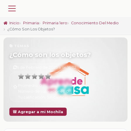
Inicio
Primaria
Primaria 1ero
Conocimiento Del Medio
¿Cómo Son Los Objetos?
📚 TEMAS
¿Cómo son los objetos?
6 de Febrero de 2025 a las 16:02
Promedio:
0
Número de valoraciones:
0
Tu calificación:
Sin calificar
🎒 Agregar a mi Mochila