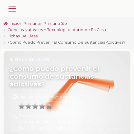
Inicio
Primaria
Primaria 5to
Ciencias Naturales Y Tecnología
Aprende En Casa
Fichas De Clase
¿Cómo Puedo Prevenir El Consumo De Sustancias Adictivas?
📚 FICHA DE CLASE
¿Cómo puedo prevenir el
consumo de sustancias
adictivas?
6 de Febrero de 2025 a las 15:39
Promedio:
0
Número de valoraciones:
0
Tu calificación:
Sin calificar