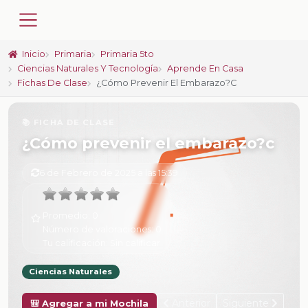
Inicio
Primaria
Primaria 5to
Ciencias Naturales Y Tecnología
Aprende En Casa
Fichas De Clase
¿Cómo Prevenir El Embarazo?c
📚 FICHA DE CLASE
¿Cómo prevenir el embarazo?c
6 de Febrero de 2025 a las 15:39
Promedio:
0
Número de valoraciones:
0
Tu calificación:
Sin calificar
Ciencias Naturales
Anterior
Siguiente
🎒 Agregar a mi Mochila