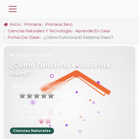
Inicio
Primaria
Primaria 3ero
Ciencias Naturales Y Tecnología
Aprende En Casa
Fichas De Clase
¿Cómo Funciona El Sistema Óseo?
📚 FICHA DE CLASE
¿Cómo funciona el sistema
óseo?
6 de Febrero de 2025 a las 15:18
Promedio:
0
Número de valoraciones:
0
Tu calificación:
Sin calificar
Ciencias Naturales