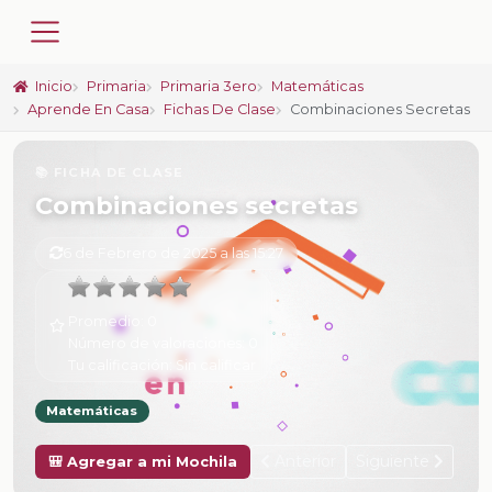
Inicio
Primaria
Primaria 3ero
Matemáticas
Aprende En Casa
Fichas De Clase
Combinaciones Secretas
📚 FICHA DE CLASE
Combinaciones secretas
6 de Febrero de 2025 a las 15:27
Promedio:
0
Número de valoraciones:
0
Tu calificación:
Sin calificar
Matemáticas
Anterior
Siguiente
🎒 Agregar a mi Mochila