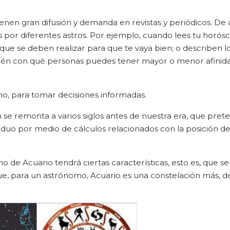
tienen gran difusión y demanda en revistas y periódicos. De
dos por diferentes astros. Por ejemplo, cuando lees tu horó
s que se deben realizar para que te vaya bien; o describen l
mbién con qué personas puedes tener mayor o menor afinid
 no, para tomar decisiones informadas.
n se remonta a varios siglos antes de nuestra era, que pret
ividuo por medio de cálculos relacionados con la posición de
o de Acuario tendrá ciertas características, esto es, que se
que, para un astrónomo, Acuario es una constelación más, de