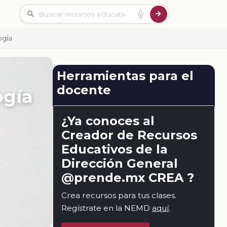
ogía
Herramientas para el
docente
ogía
¿Ya conoces al
Creador de Recursos
Educativos de la
Dirección General
@prende.mx CREA ?
Crea recursos para tus clases.
Regístrate en la NEMD
aquí
.