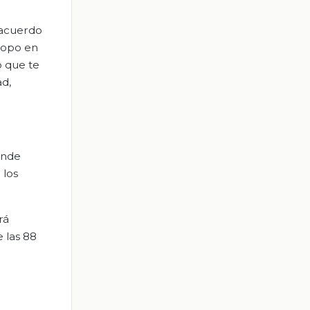
 acuerdo
scopo en
o que te
ad,
ende
 los
rá
 las 88