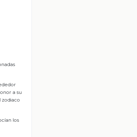
ionadas
rededor
honor a su
l zodiaco
ocían los