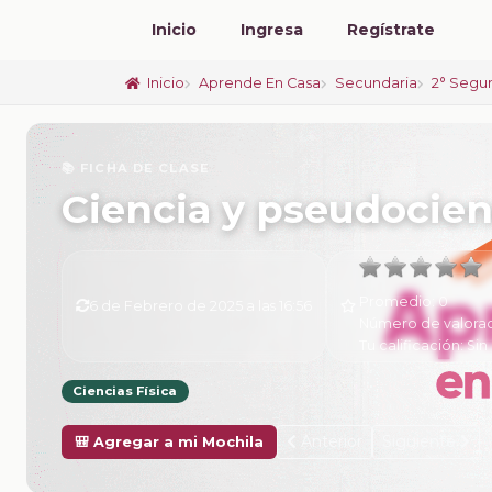
Inicio
Ingresa
Regístrate
Inicio
Aprende En Casa
Secundaria
2° Segu
📚 FICHA DE CLASE
Ciencia y pseudocien
Promedio:
0
6 de Febrero de 2025 a las 16:56
Número de valora
Tu calificación:
Sin 
Ciencias Física
Anterior
Siguiente
🎒 Agregar a mi Mochila