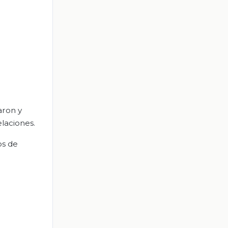
aron y
elaciones.
os de