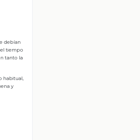
ue debían
 el tiempo
n tanto la
o habitual,
uena y