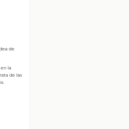
idea de
 en la
ata de las
s.