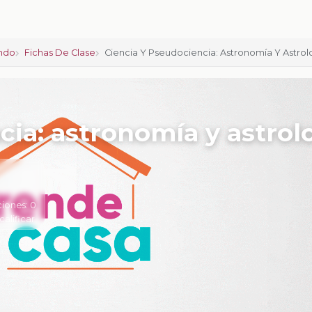
ndo
Fichas De Clase
Ciencia Y Pseudociencia: Astronomía Y Astrol
cia: astronomía y astrol
ciones:
0
calificar