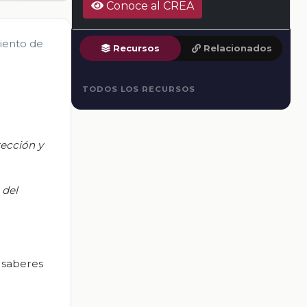
Conoce al CREA
miento de
Recursos
Relacionados
TODOS LOS RECURSOS
tección y
 del
s saberes