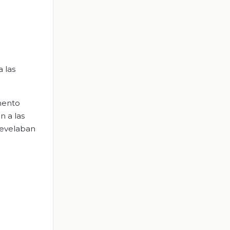
 las
mento
n a las
revelaban