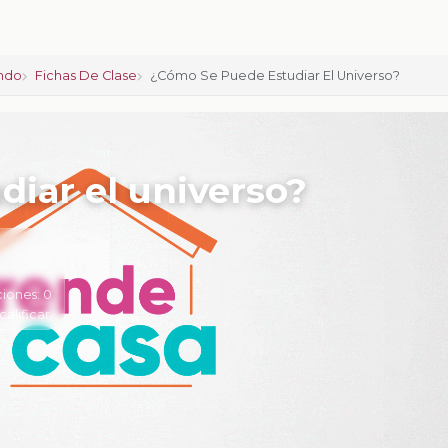
ndo
Fichas De Clase
¿Cómo Se Puede Estudiar El Universo?
iar el universo?
ciones:
0
calificar