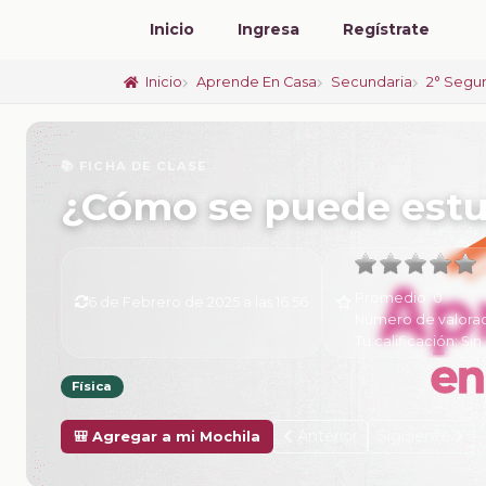
Inicio
Ingresa
Regístrate
Inicio
Aprende En Casa
Secundaria
2° Segu
📚 FICHA DE CLASE
¿Cómo se puede estud
Promedio:
0
6 de Febrero de 2025 a las 16:56
Número de valora
Tu calificación:
Sin 
Física
Anterior
Siguiente
🎒 Agregar a mi Mochila