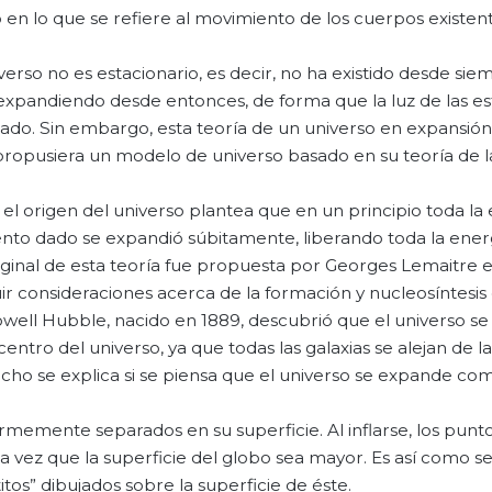
en lo que se refiere al movimiento de los cuerpos existent
erso no es estacionario, es decir, no ha existido desde siem
pandiendo desde entonces, de forma que la luz de las est
gado. Sin embargo, esta teoría de un universo en expansió
propusiera un modelo de universo basado en su teoría de l
 el origen del universo plantea que en un principio toda la
to dado se expandió súbitamente, liberando toda la ener
iginal de esta teoría fue propuesta por Georges Lemaitre e
 consideraciones acerca de la formación y nucleosíntesis 
well Hubble, nacido en 1889, descubrió que el universo s
entro del universo, ya que todas las galaxias se alejan de la
ho se explica si se piensa que el universo se expande co
memente separados en su superficie. Al inflarse, los punt
da vez que la superficie del globo sea mayor. Es así como s
itos” dibujados sobre la superficie de éste.