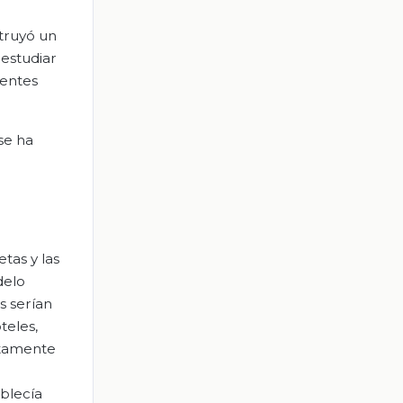
struyó un
 estudiar
rentes
se ha
tas y las
delo
s serían
teles,
ctamente
ablecía