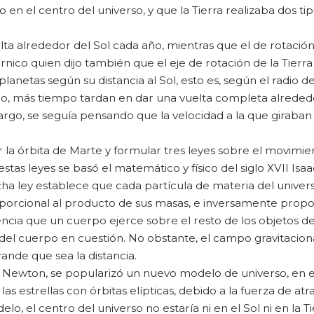
do en el centro del universo, y que la Tierra realizaba dos ti
lta alrededor del Sol cada año, mientras que el de rotación
nico quien dijo también que el eje de rotación de la Tierr
lanetas según su distancia al Sol, esto es, según el radio de
o, más tiempo tardan en dar una vuelta completa alrededor
argo, se seguía pensando que la velocidad a la que giraban
la órbita de Marte y formular tres leyes sobre el movimien
estas leyes se basó el matemático y físico del siglo XVII Is
icha ley establece que cada partícula de materia del univer
porcional al producto de sus masas, e inversamente propor
uencia que un cuerpo ejerce sobre el resto de los objetos de
del cuerpo en cuestión. No obstante, el campo gravitacion
rande que sea la distancia.
 de Newton, se popularizó un nuevo modelo de universo, en el
 las estrellas con órbitas elípticas, debido a la fuerza de at
, el centro del universo no estaría ni en el Sol ni en la Ti