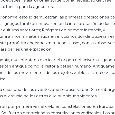
 sociedades, la astronomía surge por la necesidad de crear
rtancia para la agricultura.
tronomía, esto lo demuestran las primeras predicciones de 
 Los griegos también innovaron en la interpretación de los
culturas anteriores; Pitágoras en primera instancia, y
 una armonía matemática en el cosmos donde pudieran en
ste propósito chocaba, en muchos casos, con las observac
ara darles una explicación.
gonía, que intentaba explicar el origen del universo, ligando
 es tan antigua como la historia del ser humano. Antiguame
 de los movimientos de los objetos visibles a simple vista,
ca.
a a cada uno de los eventos que se observaban. Sin embar
os al estudio de los astros que aún siguen vigentes.
eron por primera vez el cielo en constelaciones. En Europa,
 Sol fueron denominadas constelaciones zodiacales. Los a