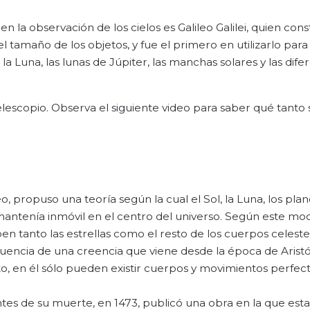
la observación de los cielos es Galileo Galilei, quien con
tamaño de los objetos, y fue el primero en utilizarlo para
la Luna, las lunas de Júpiter, las manchas solares y las dife
 telescopio. Observa el siguiente video para saber qué tanto 
, propuso una teoría según la cual el Sol, la Luna, los plane
e mantenía inmóvil en el centro del universo. Según este mo
ben tanto las estrellas como el resto de los cuerpos celeste
fluencia de una creencia que viene desde la época de Aristó
cto, en él sólo pueden existir cuerpos y movimientos perfe
tes de su muerte, en 1473, publicó una obra en la que est