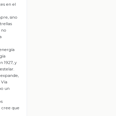
es en el
pre, sino
rellas
n no
a
 energía
gía
n 1927, y
estelar.
e expande,
 Vía
mo un
os
e cree que