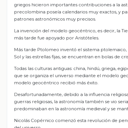
griegos hicieron importantes contribuciones a la ast
precolombina poseía calendarios muy exactos, y par
patrones astronómicos muy precisos.
La invención del modelo geocéntrico, es decir, la T
más tarde fue apoyado por Aristóteles.
Más tarde Ptolomeo inventó el sistema ptolemaico, en 
Sol y las estrellas fijas, se encuentran en bolas de cri
Todas las culturas antiguas: china, hindú, griega, eg
que se organiza el universo mediante el modelo geocént
modelo geocéntrico recibió más éxito.
Desafortunadamente, debido a la influencia religios
guerras religiosas, la astronomía también se vio se
predominaban en la astronomía medieval y se mantuvi
Nicolás Copérnico comenzó esta revolución de pensa
del universo.