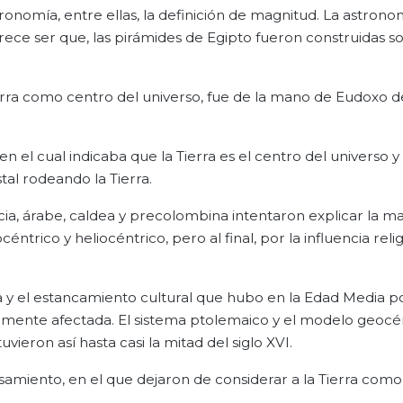
ronomía, entre ellas, la definición de magnitud. La astrono
ece ser que, las pirámides de Egipto fueron construidas s
ierra como centro del universo, fue de la mano de Eudoxo d
el cual indicaba que la Tierra es el centro del universo y 
stal rodeando la Tierra.
ipcia, árabe, caldea y precolombina intentaron explicar la m
rico y heliocéntrico, pero al final, por la influencia religi
a y el estancamiento cultural que hubo en la Edad Media po
riamente afectada. El sistema ptolemaico y el modelo geocé
eron así hasta casi la mitad del siglo XVI.
miento, en el que dejaron de considerar a la Tierra como