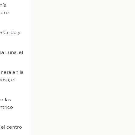
mía
obre
e Cnido y
la Luna, el
anera en la
osa, el
r las
ntrico
 el centro