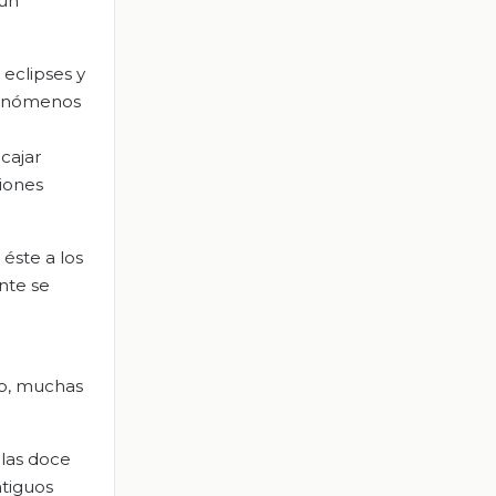
 un
eclipses y
 fenómenos
cajar
iones
 éste a los
nte se
go, muchas
 las doce
ntiguos