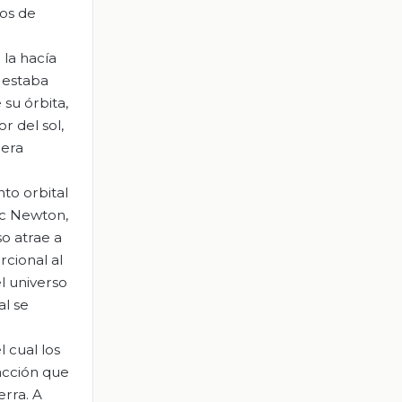
pos de
 la hacía
a estaba
 su órbita,
 del sol,
 era
to orbital
aac Newton,
so atrae a
cional al
l universo
al se
 cual los
racción que
erra. A