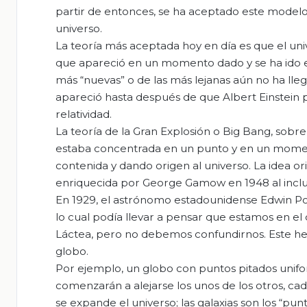
partir de entonces, se ha aceptado este modelo 
universo.
La teoría más aceptada hoy en día es que el univ
que apareció en un momento dado y se ha ido ex
más “nuevas” o de las más lejanas aún no ha lle
apareció hasta después de que Albert Einstein 
relatividad.
La teoría de la Gran Explosión o Big Bang, sobre
estaba concentrada en un punto y en un momen
contenida y dando origen al universo. La idea or
enriquecida por George Gamow en 1948 al incluir
En 1929, el astrónomo estadounidense Edwin Po
lo cual podía llevar a pensar que estamos en el c
Láctea, pero no debemos confundirnos. Este hec
globo.
Por ejemplo, un globo con puntos pitados unifor
comenzarán a alejarse los unos de los otros, ca
se expande el universo; las galaxias son los “punt