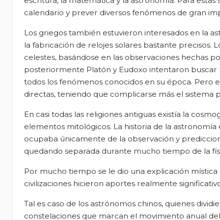
escritura, la matemática y la astronomía. Para estas
calendario y prever diversos fenómenos de gran impo
Los griegos también estuvieron interesados en la as
la fabricación de relojes solares bastante precisos.
celestes, basándose en las observaciones hechas por 
posteriormente Platón y Eudoxo intentaron buscar
todos los fenómenos conocidos en su época. Pero e
directas, teniendo que complicarse más el sistema p
En casi todas las religiones antiguas existía la cosmo
elementos mitológicos. La historia de la astronomía
ocupaba únicamente de la observación y predicciones
quedando separada durante mucho tiempo de la físi
Por mucho tiempo se le dio una explicación místic
civilizaciones hicieron aportes realmente significativ
Tal es caso de los astrónomos chinos, quienes dividi
constelaciones que marcan el movimiento anual del