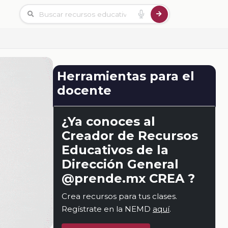
Herramientas para el
docente
¿Ya conoces al
Creador de Recursos
Educativos de la
Dirección General
@prende.mx CREA ?
Crea recursos para tus clases.
Regístrate en la NEMD
aquí
.