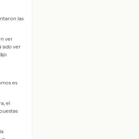
ntaron las
en ver
 sido ver
ijo
amos es
a, el
spuestas
la