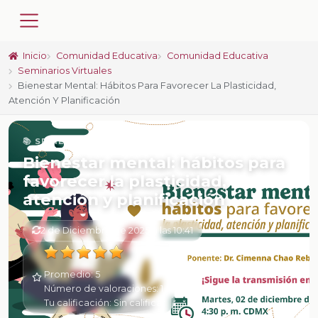
Inicio
Comunidad Educativa
Comunidad Educativa
Seminarios Virtuales
Bienestar Mental: Hábitos Para Favorecer La Plasticidad,
Atención Y Planificación
📚 SERIE
Bienestar mental: hábitos para
favorecer la plasticidad,
atención y planificación
2 de Diciembre de 2025 a las 10:41
Promedio:
5
Número de valoraciones:
1
Tu calificación:
Sin calificar