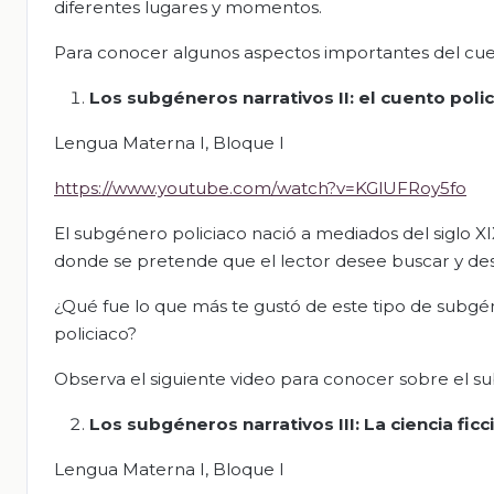
diferentes lugares y momentos.
Para conocer algunos aspectos importantes del cuent
Los subgéneros narrativos II: el cuento polic
Lengua Materna I, Bloque I
https://www.youtube.com/watch?v=KGlUFRoy5fo
El subgénero policiaco nació a mediados del siglo XIX,
donde se pretende que el lector desee buscar y des
¿Qué fue lo que más te gustó de este tipo de subgén
policiaco?
Observa el siguiente video para conocer sobre el su
Los subgéneros narrativos III: La ciencia ficc
Lengua Materna I, Bloque I