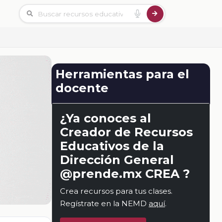
Herramientas para el
docente
¿Ya conoces al
Creador de Recursos
Educativos de la
Dirección General
@prende.mx CREA ?
Crea recursos para tus clases.
Regístrate en la NEMD
aquí
.