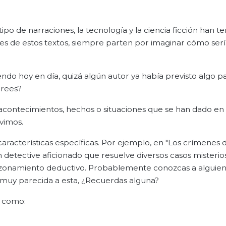
o de narraciones, la tecnología y la ciencia ficción han t
es de estos textos, siempre parten por imaginar cómo serí
endo hoy en día, quizá algún autor ya había previsto algo p
crees?
contecimientos, hechos o situaciones que se han dado en 
vimos.
racterísticas específicas. Por ejemplo, en "Los crímenes de
 detective aficionado que resuelve diversos casos misterio
el razonamiento deductivo. Probablemente conozcas a alguie
ia muy parecida a esta, ¿Recuerdas alguna?
, como: