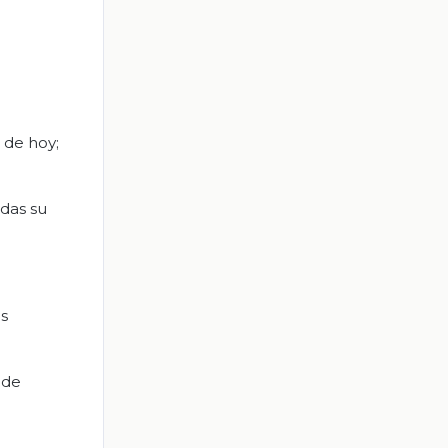
 de hoy;
ndas su
us
 de