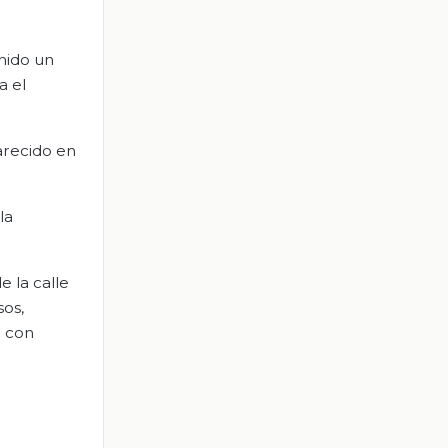
enido un
a el
arecido en
la
 la calle
sos,
n con