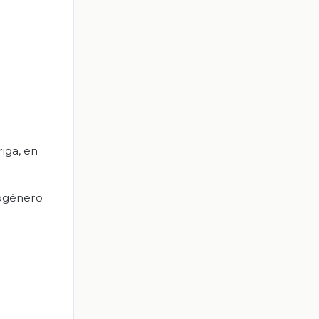
riga, en
ubgénero