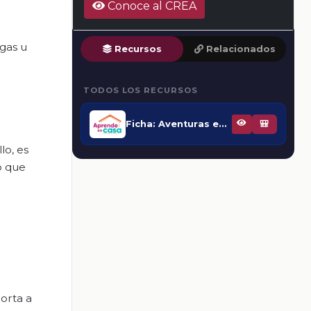
Conoce al CREA
agas u
Recursos
Relacionados
TODOS LOS RECURSOS
Ficha: Aventuras en el tiempo
🎒
lo, es
o que
porta a