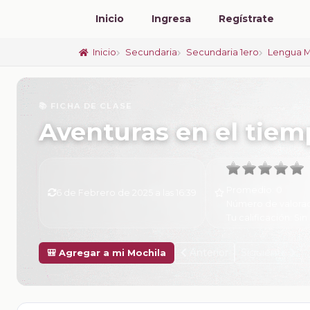
Inicio
Ingresa
Regístrate
Inicio
Secundaria
Secundaria 1ero
Lengua M
📚 FICHA DE CLASE
Aventuras en el tie
Promedio:
0
6 de Febrero de 2025 a las 16:39
Número de valora
Tu calificación:
Sin 
Anterior
Siguiente
🎒 Agregar a mi Mochila