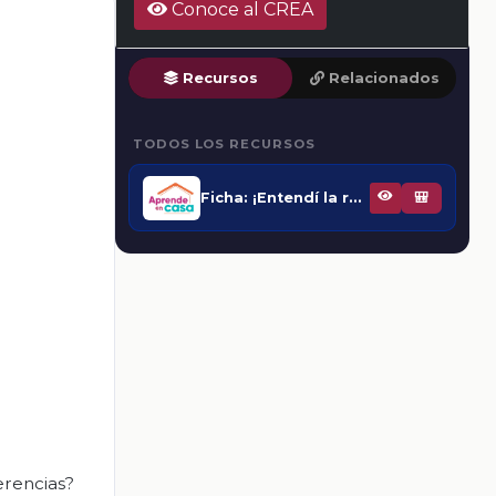
Conoce al CREA
Recursos
Relacionados
TODOS LOS RECURSOS
Ficha: ¡Entendí la referencia!
🎒
erencias?