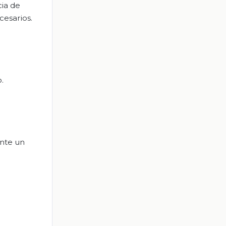
cia de
cesarios.
.
ente un