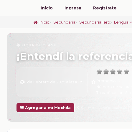
Inicio
Ingresa
Regístrate
Inicio
Secundaria
Secundaria 1ero
Lengua M
📚 FICHA DE CLASE
¡Entendí la referenci
Promedio:
0
6 de Febrero de 2025 a las 16:39
Número de valora
Tu calificación:
Sin 
Anterior
Siguiente
🎒 Agregar a mi Mochila