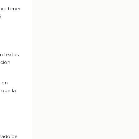
ara tener
8:
en textos
ación
e en
 que la
usado de