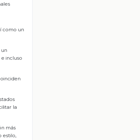
nales
sí como un
, un
 e incluso
coinciden
Estados
litar la
ión más
estilo,