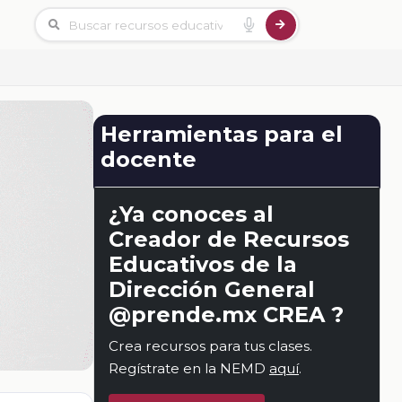
Herramientas para el
docente
¿Ya conoces al
Creador de Recursos
Educativos de la
Dirección General
@prende.mx CREA ?
Crea recursos para tus clases.
Regístrate en la NEMD
aquí
.