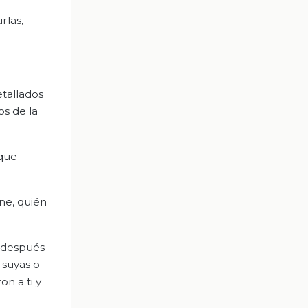
rlas,
tallados
os de la
 que
ene, quién
; después
 suyas o
n a ti y