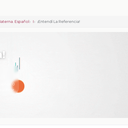
aterna. Español
I
¡Entendí La Referencia!
a!
ciones:
0
calificar