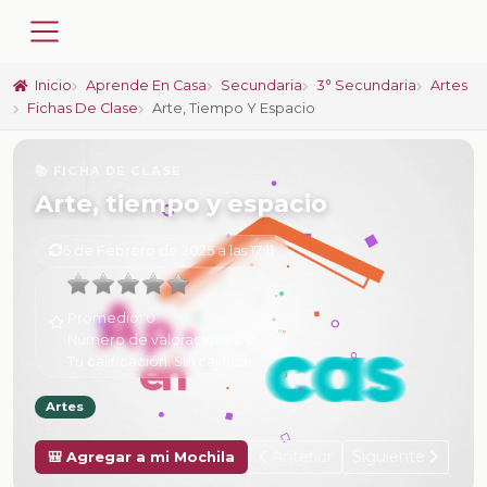
Inicio
Aprende En Casa
Secundaria
3° Secundaria
Artes
Fichas De Clase
Arte, Tiempo Y Espacio
📚 FICHA DE CLASE
Arte, tiempo y espacio
6 de Febrero de 2025 a las 17:11
Promedio:
0
Número de valoraciones:
0
Tu calificación:
Sin calificar
Artes
Anterior
Siguiente
🎒 Agregar a mi Mochila