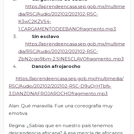
https://aprendeencasa.sep.gob.mx/multime
dia/RSC/Audio/202102/202102-RSC-
K3wC2KZV54-
1.CARGAMENTODEEBANOfragmento.mp3
Sin esclavo
https://aprendeencasa.sep.gob.mx/multime
dia/RSC/Audio/202102/202102-RSC-
ZbN2cgo9bm-2.SINESCLAVOfragmento..mp3
Danzón
afrojarocho
https://aprendeencasa.sep.gob.mx/multimedia/
RSC/Audio/202102/202102-RSC-D9uQrHTbfs-
3.DANZONAFROJAROCHOfragmento.mp3
Alan: Qué maravilla. Fue una coreografía muy
emotiva.
Regina: ¿Sabías que en nuestro país tenemos
descendencia africana? A esa mezcla de africanos