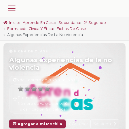
Inicio
Aprende En Casa
Secundaria
2° Segundo
Formación Cívica Y Ética
Fichas De Clase
Algunas Experiencias De La No Violencia
📚 FICHA DE CLASE
Algunas experiencias de la no
violencia
6 de Febrero de 2025 a las 16:59
Promedio:
0
Número de valoraciones:
0
Tu calificación:
Sin calificar
Anterior
Siguiente
🎒 Agregar a mi Mochila