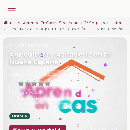
Inicio
Aprende En Casa
Secundaria
2° Segundo
Historia
Fichas De Clase
Agricultura Y Ganadería En La Nueva España
📚 FICHA DE CLASE
Agricultura y ganadería en la
Nueva España
6 de Febrero de 2025 a las 17:01
Promedio:
0
Número de valoraciones:
0
Tu calificación:
Sin calificar
Historia
Anterior
Siguiente
🎒 Agregar a mi Mochila