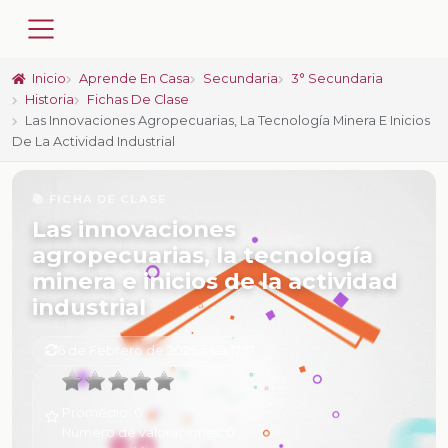
Inicio
Aprende En Casa
Secundaria
3° Secundaria
Historia
Fichas De Clase
Las Innovaciones Agropecuarias, La Tecnología Minera E Inicios
De La Actividad Industrial
📚 FICHA DE CLASE
Las innovaciones
agropecuarias, la tecnología
minera e inicios de la actividad
industrial
6 de Febrero de 2025 a las 17:17
Promedio:
0
Número de valoraciones:
0