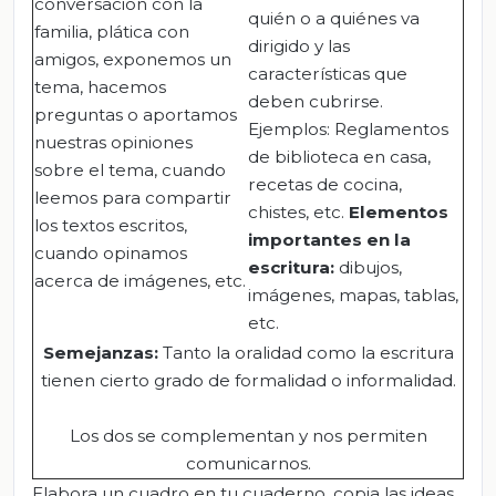
conversación con la
quién o a quiénes va
familia, plática con
dirigido y las
amigos, exponemos un
características que
tema, hacemos
deben cubrirse.
preguntas o aportamos
Ejemplos: Reglamentos
nuestras opiniones
de biblioteca en casa,
sobre el tema, cuando
recetas de cocina,
leemos para compartir
chistes, etc.
Elementos
los textos escritos,
importantes en la
cuando opinamos
escritura:
dibujos,
acerca de imágenes, etc.
imágenes, mapas, tablas,
etc.
Semejanzas:
Tanto la oralidad como la escritura
tienen cierto grado de formalidad o informalidad.
Los dos se complementan y nos permiten
comunicarnos.
Elabora un cuadro en tu cuaderno, copia las ideas