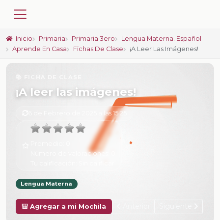
Inicio
Primaria
Primaria 3ero
Lengua Materna. Español
Aprende En Casa
Fichas De Clase
¡A Leer Las Imágenes!
📚 FICHA DE CLASE
¡A leer las imágenes!
6 de Febrero de 2025 a las 15:25
Promedio:
0
Número de valoraciones:
0
Tu calificación:
Sin calificar
Lengua Materna
Anterior
Siguiente
🎒 Agregar a mi Mochila