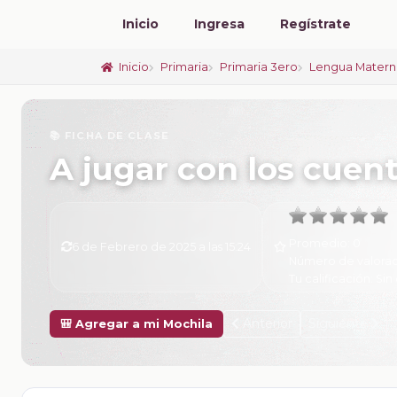
Inicio
Ingresa
Regístrate
Inicio
Primaria
Primaria 3ero
Lengua Matern
📚 FICHA DE CLASE
A jugar con los cuen
Promedio:
0
6 de Febrero de 2025 a las 15:24
Número de valorac
Tu calificación:
Sin 
Anterior
Siguiente
🎒 Agregar a mi Mochila