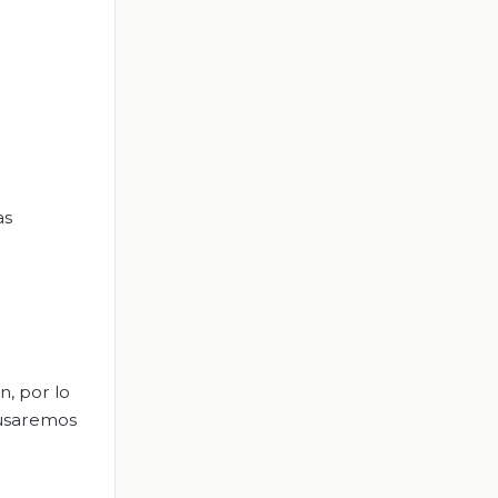
as
n, por lo
 usaremos