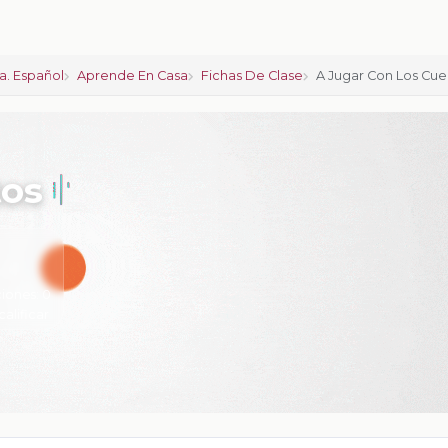
a. Español
Aprende En Casa
Fichas De Clase
A Jugar Con Los Cue
tos
iones:
0
calificar