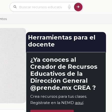
ntos
Herramientas para el
docente
¿Ya conoces al
Creador de Recursos
Educativos de la
Dirección General
@prende.mx CREA ?
Crea recursos para tus clases.
Regístrate en la NEMD
aquí
.