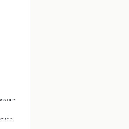
mos una
 verde,