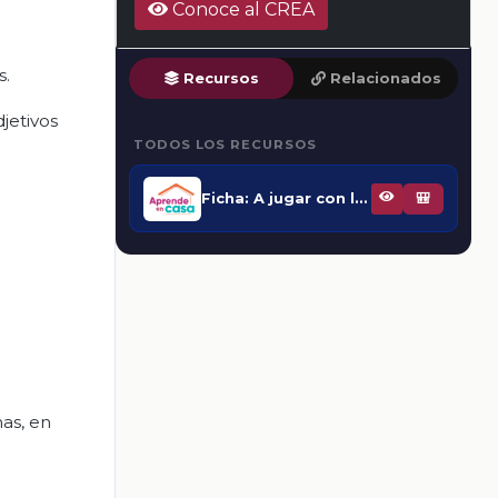
Conoce al CREA
s.
Recursos
Relacionados
jetivos
TODOS LOS RECURSOS
Ficha: A jugar con los cuentos
🎒
mas, en