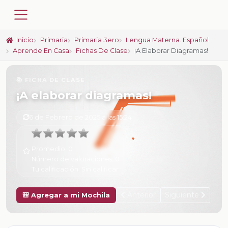
Inicio
Primaria
Primaria 3ero
Lengua Materna. Español
Aprende En Casa
Fichas De Clase
¡A Elaborar Diagramas!
📚 FICHA DE CLASE
¡A elaborar diagramas!
6 de Febrero de 2025 a las 15:24
Promedio:
0
Número de valoraciones:
0
Tu calificación:
Sin calificar
Anterior
Siguiente
🎒 Agregar a mi Mochila