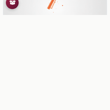
Organizando información en diagramas
Organizando información en diagramas
Ver contenido
Herramientas para el docente
¿Ya conoces al Creador de
Recursos Educativos de la
Dirección General @prende.mx
CREA ?