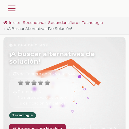
Inicio
Secundaria
Secundaria 1ero
Tecnología
¡A Buscar Alternativas De Solución!
📚 FICHA DE CLASE
¡A buscar alternativas de
solución!
6 de Febrero de 2025 a las 16:44
Promedio:
0
Número de valoraciones:
0
Tu calificación:
Sin calificar
Tecnología
Anterior
Siguiente
🎒 Agregar a mi Mochila