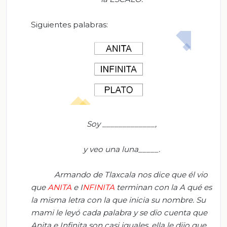
Siguientes palabras:
Soy _____________,
y veo una luna_____.
Armando de Tlaxcala nos dice que él vio
que
ANITA
e I
NFINITA
terminan con la A
qué
es
la misma letra con la que inicia su nombre. Su
mami le leyó cada palabra y se
dio
cuenta que
Anita e Infinita son casi iguales, el
la le dijo que