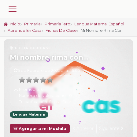
Inicio
Primaria
Primaria 1ero
Lengua Materna. Español
Aprende En Casa
Fichas De Clase
Mi Nombre Rima Con…
📚 FICHA DE CLASE
Mi nombre rima con…
6 de Febrero de 2025 a las 16:05
Promedio:
0
Número de valoraciones:
0
Tu calificación:
Sin calificar
Lengua Materna
Anterior
Siguiente
🎒 Agregar a mi Mochila