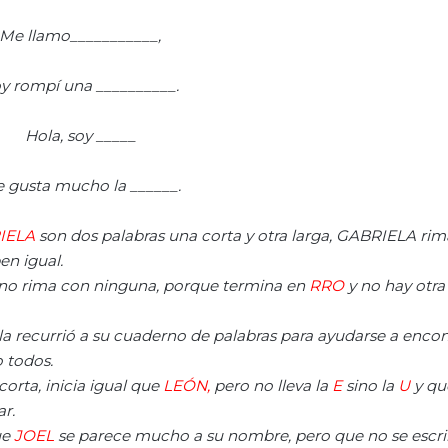
Me llamo___________,
y rompí una __________.
Hola, soy _____
 gusta mucho la ______.
RIELA
son dos palabras una corta y otra larga, GABRIELA ri
en igual.
no rima
con ninguna, porque termina en
RRO
y no hay otra
la recurrió a su cuaderno de palabras para ayudarse a encont
 todos.
orta, inicia igual que
LEÓN,
pero no lleva la
E
sino la
U
y
qu
r.
ue
JOEL
se parece mucho a su nombre, pero que no se escri