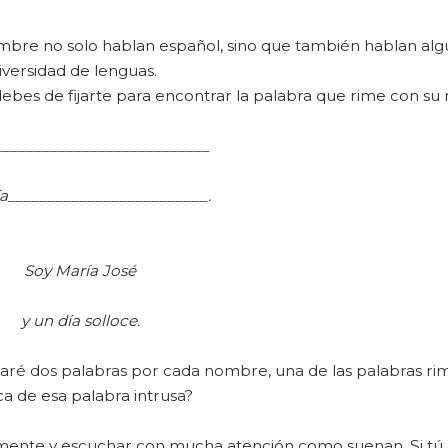
mbre no solo hablan español, sino que también hablan al
iversidad de lenguas.
 debes de fijarte para encontrar la palabra que rime con s
__________________________
ía_________________________.
Soy
María
José
y un día
solloce.
raré dos palabras por cada nombre, una de las palabras rim
ica de esa palabra intrusa?
amente y escuchar con mucha atención como suenan. Si tú 