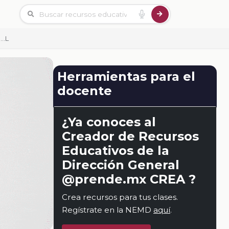
n…l
Herramientas para el
docente
¿Ya conoces al
Creador de Recursos
Educativos de la
Dirección General
@prende.mx CREA ?
Crea recursos para tus clases.
Regístrate en la NEMD
aquí
.