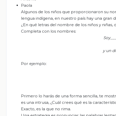
Paola
Algunos de los niños que proporcionaron su no
lengua indígena, en nuestro país hay una gran d
¿En qué letras del nombre de los niños y niñas,
Completa con los nombres:
S
oy___
y
un d
Por ejemplo:
Primero lo harás de una forma sencilla, te most
es una intrusa, ¿Cuál crees qué es la característ
Exacto, es la que no rima.
Una estrategia es pronunciar las palabras lent