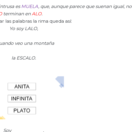
intrusa es
MUELA
, que, aunque parece que suenan igual, no 
O
terminan en
ALO
.
r las palabras la rima queda así:
Yo soy
LALO
,
cuando veo una montaña
la
ESCALO.
Soy _____________,