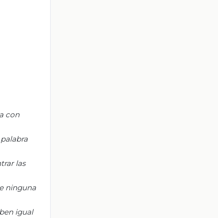
ma con
 palabra
rar las
e ninguna
ben igual