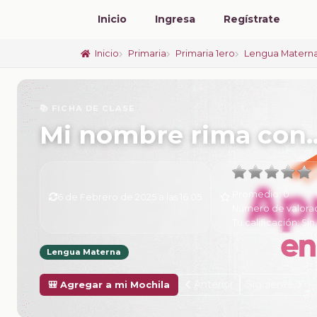
Inicio
Ingresa
Regístrate
Inicio
Primaria
Primaria 1ero
Lengua Materna
📚 FICHA DE CLASE
Mi nombre rima con
Promedio:
0
6 de Febrero de 2025 a las 16:05
Número de valora
Tu calificación:
Sin
Lengua Materna
Anterior
Siguiente
🎒 Agregar a mi Mochila