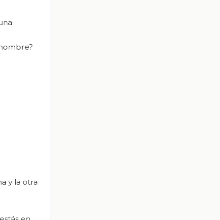
guna
u nombre?
a y la otra
estás en