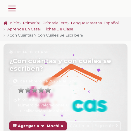
Inicio
Primaria
Primaria 1ero
Lengua Materna. Español
Aprende En Casa
Fichas De Clase
¿Con Cuántas Y Con Cuáles Se Escriben?
📚 FICHA DE CLASE
¿Con cuántas y con cuáles se
escriben?
6 de Febrero de 2025 a las 16:04
Promedio:
0
Número de valoraciones:
0
Tu calificación:
Sin calificar
Anterior
Siguiente
🎒 Agregar a mi Mochila