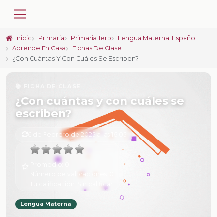
Inicio
Primaria
Primaria 1ero
Lengua Materna. Español
Aprende En Casa
Fichas De Clase
¿Con Cuántas Y Con Cuáles Se Escriben?
📚 FICHA DE CLASE
¿Con cuántas y con cuáles se
escriben?
6 de Febrero de 2025 a las 16:05
Promedio:
0
Número de valoraciones:
0
Tu calificación:
Sin calificar
Lengua Materna