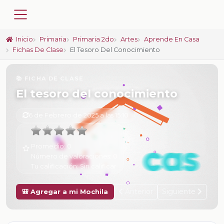
Inicio
Primaria
Primaria 2do
Artes
Aprende En Casa
Fichas De Clase
El Tesoro Del Conocimiento
📚 FICHA DE CLASE
El tesoro del conocimiento
6 de Febrero de 2025 a las 15:10
Promedio:
0
Número de valoraciones:
0
Tu calificación:
Sin calificar
Anterior
Siguiente
🎒 Agregar a mi Mochila