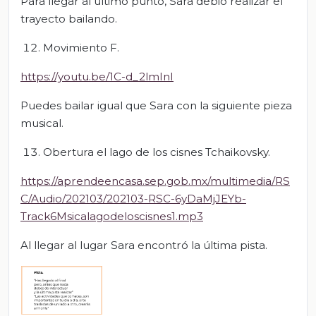
Para llegar al último punto, Sara debió realizar el
trayecto bailando.
Movimiento F.
https://youtu.be/1C-d_2lmInI
Puedes bailar igual que Sara con la siguiente pieza
musical.
Obertura el lago de los cisnes Tchaikovsky.
https://aprendeencasa.sep.gob.mx/multimedia/RS
C/Audio/202103/202103-RSC-6yDaMjJEYb-
Track6Msicalagodeloscisnes1.mp3
Al llegar al lugar Sara encontró la última pista.