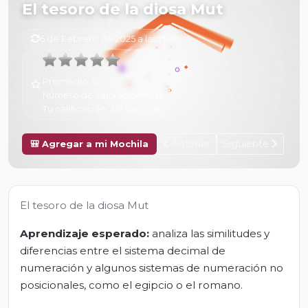
El tesoro de la diosa Mut
6 de Febrero de 2025 a las 15:46
Promedio:
0
Número de valoraciones:
0
Tu calificación:
Sin calificar
Anterior
Siguiente
🎒 Agregar a mi Mochila
El tesoro de la diosa Mut
Aprendizaje esperado:
analiza las similitudes y
diferencias entre el sistema decimal de
numeración y algunos sistemas de numeración no
posicionales, como el egipcio o el romano.