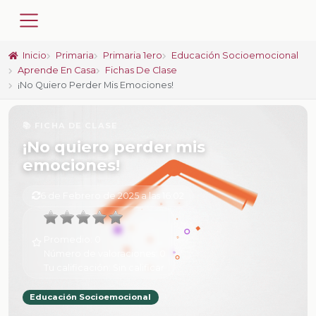
Inicio
Primaria
Primaria 1ero
Educación Socioemocional
Aprende En Casa
Fichas De Clase
¡No Quiero Perder Mis Emociones!
📚 FICHA DE CLASE
¡No quiero perder mis
emociones!
6 de Febrero de 2025 a las 16:02
Promedio:
0
Número de valoraciones:
0
Tu calificación:
Sin calificar
Educación Socioemocional