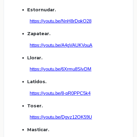
Estornudar.
https://youtu.be/NnH8rDqkO28
Zapatear.
https://youtu.be/A4gVAUKVouA
Llorar.
https://youtu.be/6Xrmu8SIvDM
Latidos.
https://youtu.be/8-pR0PPC5k4
Toser.
https://youtu.be/Dgyz12OK59U
Masticar.