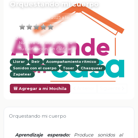
Orquestando mi cuerpo
6 de Febrero de 2025 a las 15:59
Promedio:
0
Número de valoraciones:
0
Tu calificación:
Sin calificar
Llorar
Reír
Acompañamiento rítmico
Sonidos con el cuerpo
Toser
Chasquear
Zapatear
Anterior
Siguiente
🎒 Agregar a mi Mochila
Orquestando mi cuerpo
Aprendizaje esperado:
Produce sonidos al