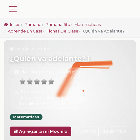
Inicio
Primaria
Primaria 6to
Matemáticas
Aprende En Casa
Fichas De Clase
¿Quién Va Adelante? I
📚 FICHA DE CLASE
¿Quién va adelante? I
6 de Febrero de 2025 a las 15:57
Promedio:
0
Número de valoraciones:
0
Tu calificación:
Sin calificar
Matemáticas
Anterior
Siguiente
🎒 Agregar a mi Mochila