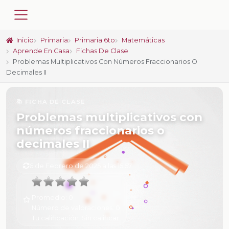
Inicio
Primaria
Primaria 6to
Matemáticas
Aprende En Casa
Fichas De Clase
Problemas Multiplicativos Con Números Fraccionarios O
Decimales II
📚 FICHA DE CLASE
Problemas multiplicativos con
números fraccionarios o
decimales II
6 de Febrero de 2025 a las 15:57
Promedio:
0
Número de valoraciones:
0
Tu calificación:
Sin calificar