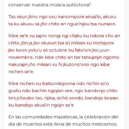
conservar nuestra música autóctona?
Tso xkun jtino ngo oxu kanomiyonii akusi’in, akuxu
ta ku akuxu sa jño chito an nguichijku tsa nunsion.
Kibe se’e xu sajno nongi ngi chijku ku ndona cho an
chito, jtin ja jko xkusun tsa si’i mikian xu motsiyoni
jko koon yotu’u só octubre ku fato’oni jko juun
noviembre, ndo kibe chito an tse tatsujinjin ngomo
nakulajin jño mikian xu fii jkutono’ono ngo kibe
nichen se’e.
Kibe nichen xu batsundojoona ndo nichin so’o
gustu ndo bachin ngojian see, ngo bandonjo chito
kini jchxubo tso, nijkia, sichó xondo, bandojo kosian
ku bandojo akusi’in ngojin se’e
En las comunidades mazatecas, la celebración del
día de muertos está llena de muchos misticismos.