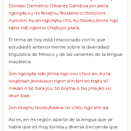
Dionisio Demetrio Olivares Gamboa jon jkiina
ngonjda xu mi Noxijnu, Noxkinxro choto’inni
nuncion, ku an ngichijku cho, ku tsoxku jtinno ngo
tajno ndi, ngomo chojtoyo yisa’a.
El tema de hoy está relacionado con lo que
estudiaste anteriormente sobre la diversidad
lingüística de México y de las variantes de la lengua
mazateca.
Jon ngonjda ndo jki’ina ngo oxu choo an, ku ta
oxujtinian jkoxkusun ngon si’in kini tio bajtu si’i
mikian o tió ba’a jnu, tió bojma o tso jma jko xu
xkun baa.
Jon noxijnu tsoxkubaana no chito ngo si’in siá.
Así es, en mi región aparte de la lengua que se
habla que es muy bonita y diversa (recuerda que