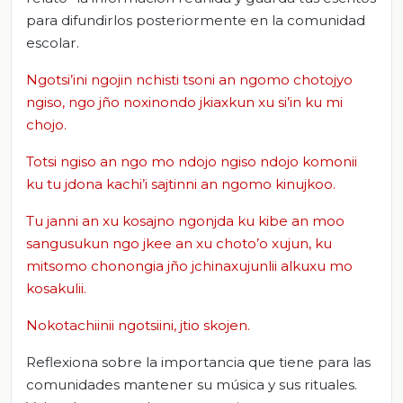
para difundirlos posteriormente en la comunidad
escolar.
Ngotsi’ini ngojin nchisti tsoni an ngomo chotojyo
ngiso, ngo jño noxinondo jkiaxkun xu si’in ku mi
chojo.
Totsi ngiso an ngo mo ndojo ngiso ndojo komonii
ku tu jdona kachi’i sajtinni an ngomo kinujkoo.
Tu janni an xu kosajno ngonjda ku kibe an moo
sangusukun ngo jkee an xu choto’o xujun, ku
mitsomo chonongia jño jchinaxujunlii alkuxu mo
kosakulii.
Nokotachiinii ngotsiini, jtio skojen.
Reflexiona sobre la importancia que tiene para las
comunidades mantener su música y sus rituales.