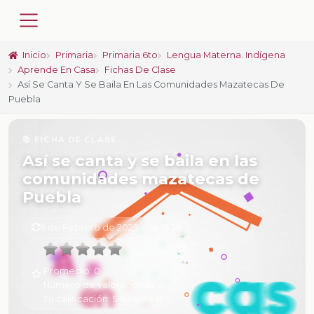
Inicio
Primaria
Primaria 6to
Lengua Materna. Indígena
Aprende En Casa
Fichas De Clase
Así Se Canta Y Se Baila En Las Comunidades Mazatecas De
Puebla
📚 FICHA DE CLASE
Así se canta y se baila en las
comunidades mazatecas de
Puebla
6 de Febrero de 2025 a las 15:56
Promedio:
0
Número de valoraciones:
0
Tu calificación:
Sin calificar