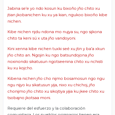
Jabina se’e yo ndo kosun ku bixoño jño chito xu
jtian jkobanichen ku xu ya kian, ngukoo bixoño kibe
nichen.
Kibe nichen njdu ndona mo nujya su, ngo sijkona
chito ta keni sú x uta jño vandoyoni.
Kini xenna kibe nichen tuxki seé xu jtin y ba’a xkun
jño chito an. Ngojin ku ngo batsundojona jño
noxinondo sikatusun ngotseenina chito xu nchisti
ku xu kojcho.
Kibena nichen jño cho nijmo bosamosun ngo ngu
ngu nijyo ku sikatusun yija, nixo xu chichoj, jño
chonijmo jño chito xu sikojtiya yijia ku jkee chito xu
tsobajno jkotsaa moni.
Requiere del esfuerzo y la colaboración
comunitaria. Los pueblos originarios tienen esa