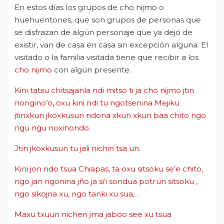
En estos días los grupos de cho nijmo o
huehuentones, que son grupos de personas que
se disfrazan de algún personaje que ya dejó de
existir, van de casa en casa sin excepción alguna. El
visitado o la familia visitada tiene que recibir a los
cho nijmo
con algún presente.
Kini tatsu chitsajanla ndi mitso ti ja cho nijmo jtin
nongino’o, oxu kini ndi tu ngotsenina Mejiku
jtinxkun jkoxkusun ndona xkun xkun baa chito ngo
ngu ngu noxinondo.
Jtin jkoxkusun tu jali nichin tsa un.
Kini jon ndo tsua Chiapas, ta oxu sitsoku se’e chito,
ngo jan ngonina jño ja si’i sondua potrun sitsoku ,
ngo sikojna xu, ngo tanki xu sua, .
Maxu txuun nichen jma jaboo see xu tsua