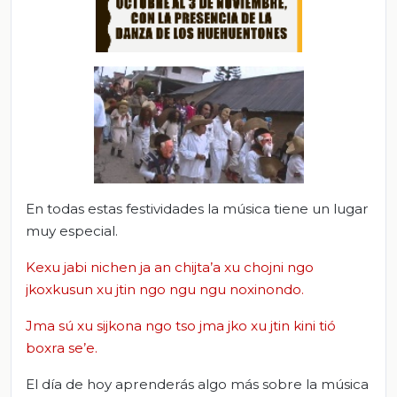
En todas estas festividades la música tiene un lugar
muy especial.
Kexu jabi nichen ja an chijta’a xu chojni ngo
jkoxkusun xu jtin ngo ngu ngu noxinondo.
Jma sú xu sijkona ngo tso jma jko xu jtin kini tió
boxra se’e.
El día de hoy aprenderás algo más sobre la música