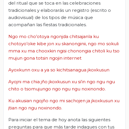
del ritual que se toca en las celebraciones
tradicionales y elaborarás un registro (escrito o
audiovisual) de los tipos de música que
acompañan las fiestas tradicionales.
Ngo mo cho’otoya ngonjda chitsajanla ku
chotoyo’oke kibe jon xu skanonginii, ngo mo sokuli
mma xu ma chooxkin ngisi chonongia chitoli ku tso
mujun gona totsin ngojin internet
Ayoxkunn oxu a ya so kichitsanagua jkoxkusun
Ayojni ma chia jño jkoxkusun xu si’in ngo ngu ngu
chito o tsomujungo ngo ngu ngu noxinondo.
Ku akusian ngojño ngo mi sachojen ja jkoxkusun xu
jtian ngo ngu noxinondo.
Para iniciar el tema de hoy anota las siguientes
preguntas para que más tarde indagues con tus