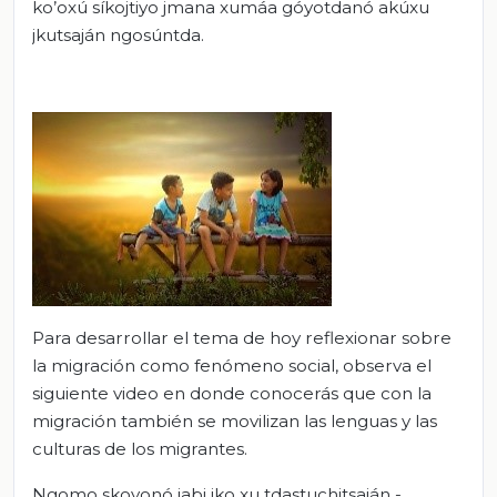
ko’oxú síkojtiyo jmana xumáa góyotdanó akúxu
jkutsaján ngosúntda.
Para desarrollar el tema de hoy reflexionar sobre
la migración como fenómeno social, observa el
siguiente video en donde conocerás que con la
migración también se movilizan las lenguas y las
culturas de los migrantes.
Ngomo skoyonó jabi jko xu tdastuchitsaján -