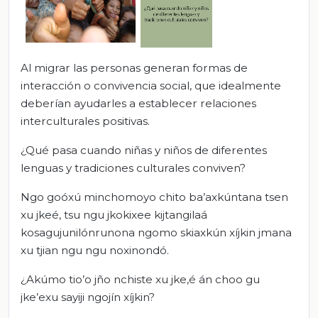
Al migrar las personas generan formas de
interacción o convivencia social, que idealmente
deberían ayudarles a establecer relaciones
interculturales positivas.
¿Qué pasa cuando niñas y niños de diferentes
lenguas y tradiciones culturales conviven?
Ngo goóxú minchomoyo chito ba’axkúntana tsen
xu jkeé, tsu ngu jkokixee kijtangilaá
kosagujunilónrunona ngomo skiaxkún xíjkin jmana
xu tjian ngu ngu noxinondó.
¿Akúmo tio’o jño nchiste xu jke,é án choo gu
jke’exu sayiji ngojín xíjkin?