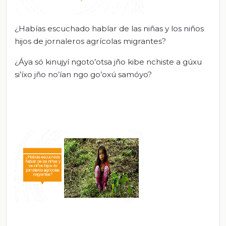
¿Habías escuchado hablar de las niñas y los niños
hijos de jornaleros agrícolas migrantes?
¿Áya só kinujyí ngoto’otsa jño kibe nchiste a gúxu
si’íxo jño no’ían ngo go’oxú samóyo?