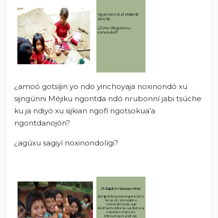
¿amoó gotsíjin yo ndo yinchoyaja noxinondó xu
sijngúnni Méjiku ngontda ndó nrubonní jabi tsúche
ku ja ndiyó xu sijkian ngofí ngotsokua’a
ngontdanojón?
¿agúxu sagiyí noxinondolígi?