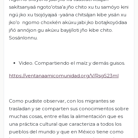
sakítsanyaá ngoto’otsa’a jño chito xu tu samóyo kini
ngú jko xu tsojóyajaá -yaána chitsájan kibe yisán xu
jko’o ngomo choxkén akúxu jabi jko botajkoyódaa
jñó annójon gu akúxu bayijíloti jño kibe chito.
Sosánlonnu.
Video. Compartiendo el maíz y demás guisos.
https://ventanaamicomunidad.org/V/RsgS23ml
Como pudiste observar, con los migrantes se
trasladan y se comparten sus conocimientos sobre
muchas cosas, entre ellas la alimentación que es
una práctica cultural que caracteriza a todos los
pueblos del mundo y que en México tiene como