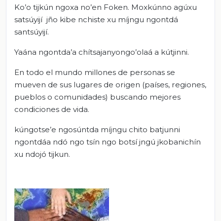
Ko’o tijkún ngoxa no’en Foken. Moxkúnno agúxu
satsúyijí jño kibe nchiste xu míjngu ngontdá
santsúyijí.
Yaána ngontda’a chítsajanyongo’olaá a kútjinni.
En todo el mundo millones de personas se
mueven de sus lugares de origen (países, regiones,
pueblos o comunidades) buscando mejores
condiciones de vida.
kúngotse’e ngosúntda míjngu chito batjunni
ngontdáa ndó ngo tsín ngo botsí jngú jkobanichín
xu ndojó tijkun.