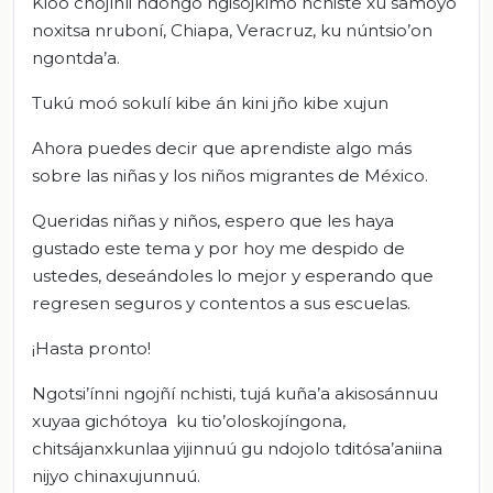
Kioo chojínli ndongo ngisojkímo nchiste xu samóyo
noxitsa nruboní, Chiapa, Veracruz, ku núntsio’on
ngontda’a.
Tukú moó sokulí kibe án kini jño kibe xujun
Ahora puedes decir que aprendiste algo más
sobre las niñas y los niños migrantes de México.
Queridas niñas y niños, espero que les haya
gustado este tema y por hoy me despido de
ustedes, deseándoles lo mejor y esperando que
regresen seguros y contentos a sus escuelas.
¡Hasta pronto!
Ngotsi’ínni ngojñí nchisti, tujá kuña’a akisosánnuu
xuyaa gichótoya ku tio’oloskojíngona,
chitsájanxkunlaa yijinnuú gu ndojolo tditósa’aniina
nijyo chinaxujunnuú.