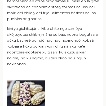
hemos visto en otros programas su base en la gran
diversidad de conocimientos y formas de uso del
maíz, del chile y del frijol, alimentos básicos de los
pueblos originarios.
kini ya gichitsajána, kibe chito ngo samóyo
sikójtuyotáa shíjkin jmána xu baá, ndona bogutaa a
gúxu bacheé gu ndó ngu ngu noxinondó jkobaá
jkobaá a kúxu bojkian -gini chitsaján xu jke’e
ngontdaa-ngotse’e xu tjiaán ku akúxu sijkian
nojmá, jño ku nojmó, gu tsín xkoo ngu jnguni
noxinondó