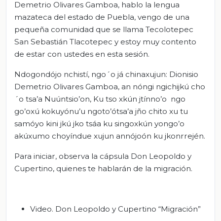
Demetrio Olivares Gamboa, hablo la lengua
mazateca del estado de Puebla, vengo de una
pequeña comunidad que se llama Tecolotepec
San Sebastián Tlacotepec y estoy muy contento
de estar con ustedes en esta sesión.
Ndogondójo nchistí, ngo´o já chinaxujun: Dionisio
Demetrio Olivares Gamboa, an nóngi ngichijkú cho
´o tsa’a Nuúntsio’on, Ku tso xkún jtínno’o ngo
go’oxú kokuyónu’u ngoto’ótsa’a jño chito xu tu
samóyo kini jkú jko tsáa ku singoxkún yongo’o
akúxumo choyíndue xujun annójoón ku jkonrrején.
Para iniciar, observa la cápsula Don Leopoldo y
Cupertino, quienes te hablarán de la migración.
Video. Don Leopoldo y Cupertino “Migración”