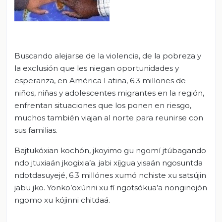
Buscando alejarse de la violencia, de la pobreza y
la exclusión que les niegan oportunidades y
esperanza, en América Latina, 6.3 millones de
niños, niñas y adolescentes migrantes en la región,
enfrentan situaciones que los ponen en riesgo,
muchos también viajan al norte para reunirse con
sus familias.
Bajtukóxian kochón, jkoyimo gu ngomí jtúbagando
ndo jtuxiaán jkogixia’a. jabi xíjgua yisaán ngosuntda
ndotdasuyejé, 6.3 millónes xumó nchiste xu satsújin
jabu jko. Yonko’oxúnni xu fí ngotsókua’a nonginojón
ngomo xu kójinni chitdaá.