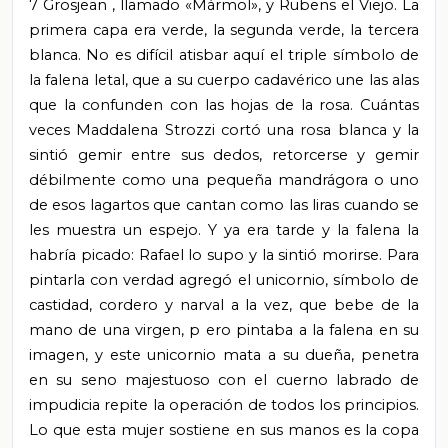
7
Grosjean
, llamado «Mármol», y Rubens el Viejo. La
primera capa era verde, la segunda verde, la tercera
blanca. No es difícil atisbar aquí el triple símbolo de
la falena letal, que a su cuerpo cadavérico une las alas
que la confunden con las hojas de la rosa. Cuántas
veces
Maddalena
Strozzi
cortó una rosa blanca y la
sintió gemir entre sus dedos, retorcerse y gemir
débilmente como una pequeña mandrágora o uno
de esos lagartos que cantan como las liras cuando se
les muestra un espejo. Y ya era tarde y la falena la
habría picado: Rafael lo supo y la sintió morirse. Para
pintarla con verdad agregó el unicornio, símbolo de
castidad, cordero y narval a la vez, que
bebe de la
mano de una virgen, p
ero pintaba a la falena en su
imagen, y este unicornio mata a su dueña, penetra
en su seno majestuoso con
el cuerno labrado de
impudicia
repite la operación de todos los principios.
Lo que esta mujer sostiene en sus manos es la copa