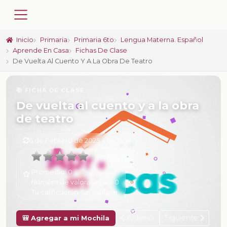
Inicio
Primaria
Primaria 6to
Lengua Materna. Español
Aprende En Casa
Fichas De Clase
De Vuelta Al Cuento Y A La Obra De Teatro
📚 FICHA DE CLASE
De vuelta al cuento y a la obra
de teatro
6 de Febrero de 2025 a las 15:54
Promedio:
0
Número de valoraciones:
0
Tu calificación:
Sin calificar
Anterior
Siguiente
🎒 Agregar a mi Mochila