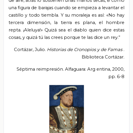
de aire, atrás lo sostienen unas manos secas, 8 como
una figura de barajas cuando se empieza a levantar el
castillo y todo tiembla. Y su moraleja es así: «No hay
tercera dimensión, la tierra es plana, el hombre
repta. ¡Aleluya!» Quizá sea el diablo quien dice estas
cosas, y quizá tú las crees porque te las dice un rey.”
Cortázar, Julio.
Historias de
Cronopios
y de Famas
.
Biblioteca Cortázar.
Séptima reimpresión. Alfaguara: Arg
entina, 2000,
pp. 6-8